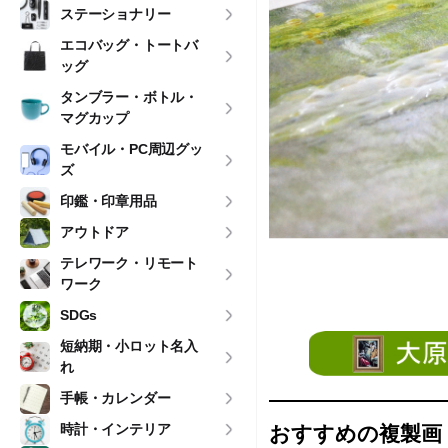
ステーショナリー
エコバッグ・トートバ
ッグ
タンブラー・ボトル・
マグカップ
モバイル・PC周辺グッ
ズ
印鑑・印章用品
アウトドア
・・・
テレワーク・リモート
ワーク
・・・
SDGs
短納期・小ロット名入
れ
手帳・カレンダー
時計・インテリア
おすすめの複製画