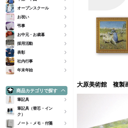
オープンスクール
お祝い
弔事
お中元・お歳暮
採用活動
表彰
社内行事
年末年始
・・・
大原美術館 複製
商品カテゴリで探す
筆記具
筆記具（替芯・イン
ク）
ノート・メモ・付箋