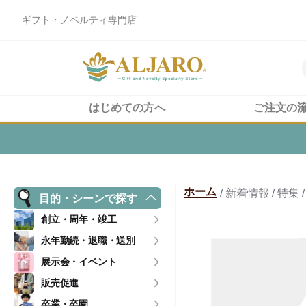
ギフト・ノベルティ専門店
はじめての方へ
ご注文の
ホーム
/ 新着情報 / 
目的・シーンで探す
創立・周年・竣工
永年勤続・退職・送別
展示会・イベント
販売促進
卒業・卒園