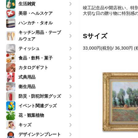
生活雑貨
竣工記念品や開店祝い、特
美容・ヘルスケア
大切な日の贈り物に特別感
ハンカチ・タオル
・・・
キッチン用品・テーブ
Sサイズ
ルウェア
33,000円(税別)/ 36,300円 
ティッシュ
食品・飲料・菓子
カタログギフト
式典用品
衛生用品
防災・防犯対策グッズ
イベント関連グッズ
花・観葉植物
キッズ
デザインテンプレート