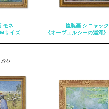
 モネ
複製画 シニャック
Mサイズ
《オーヴェルシーの運河》
円 (税込)