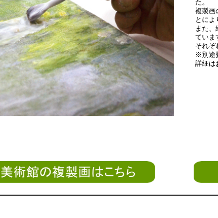
た。
複製画
とによ
また、
ていま
それぞ
※別途
詳細は