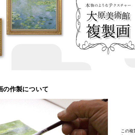
画の作製について
この複