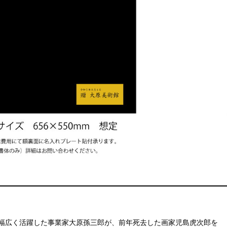
に幅広く活躍した事業家大原孫三郎が、前年死去した画家児島虎次郎を