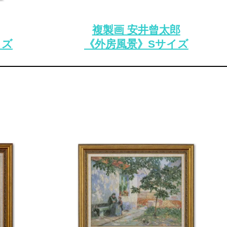
複製画 安井曾太郎
イズ
《外房風景》Sサイズ