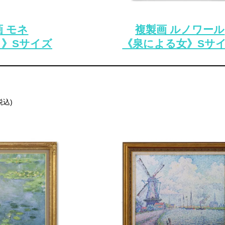
 モネ
複製画 ルノワール
》Sサイズ
《泉による女》Sサ
(税込)