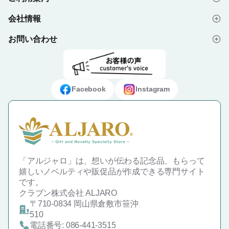
会社情報
はじめての方へ
お問い合わせ
会社概要
ご注文の流れ
よくあるご質問
プライバシーポリシー
デザイン入稿データについて
お問い合わせフォーム
ご利用規約
ギフト・ノベルティ納入事例
Facebook
Instagram
特定商取引法に基づく表示
「アルジャロ」は、想いが伝わる記念品、もらって
嬉しいノベルティや販促品が作成できる専門サイト
です。
クラブン株式会社 ALJARO
〒710-0834 岡山県倉敷市笹沖
510
電話番号: 086-441-3515