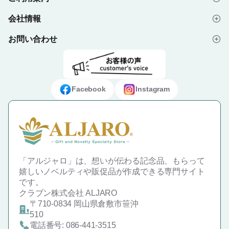
会社情報
はじめての方へ
お問い合わせ
会社概要
ご注文の流れ
よくあるご質問
プライバシーポリシー
デザイン入稿データについて
お問い合わせフォーム
ご利用規約
ギフト・ノベルティ納入事例
Facebook
Instagram
特定商取引法に基づく表示
「アルジャロ」は、想いが伝わる記念品、もらって
嬉しいノベルティや販促品が作成できる専門サイト
です。
クラブン株式会社 ALJARO
〒710-0834 岡山県倉敷市笹沖
510
電話番号: 086-441-3515