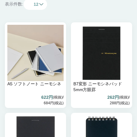
表示件数:
12
A5 ソフトノート ニーモシネ
B7変形 ニーモシネパッド
5mm方眼罫
622円
262円
(税抜)/
(税抜)/
684円(税込)
288円(税込)