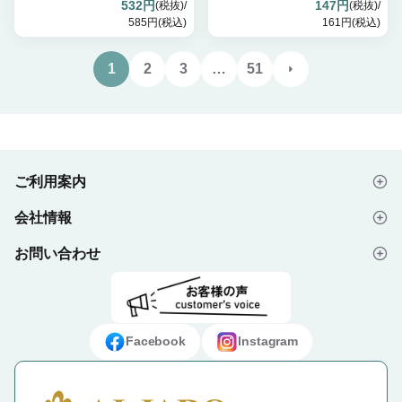
532円
147円
(税抜)/
(税抜)/
585円(税込)
161円(税込)
1
2
3
…
51
ご利用案内
会社情報
はじめての方へ
お問い合わせ
会社概要
ご注文の流れ
よくあるご質問
プライバシーポリシー
デザイン入稿データについて
お問い合わせフォーム
ご利用規約
ギフト・ノベルティ納入事例
Facebook
Instagram
特定商取引法に基づく表示