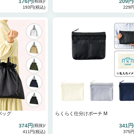
176円
209円
(税抜)/
193円(税込)
229
バッグ
らくらく仕分けポーチ M
374円
341円
(税抜)/
411円(税込)
375