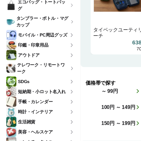
エコバッグ・トートバッ
グ
タンブラー・ボトル・マグ
カップ
タイベックユーティ
モバイル・PC周辺グッズ
ーチ
63
印鑑・印章用品
7
アウトドア
テレワーク・リモートワ
ーク
SDGs
価格帯で探す
～ 99円
短納期・小ロット名入れ
手帳・カレンダー
100円 ～ 149円
時計・インテリア
生活雑貨
150円 ～ 199円
美容・ヘルスケア