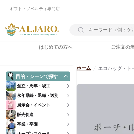
ギフト・ノベルティ専門店
はじめての方へ
ご注文の
ホーム
エコバッグ・ト
目的・シーンで探す
創立・周年・竣工
永年勤続・退職・送別
展示会・イベント
販売促進
卒業・卒園
オープンスクール