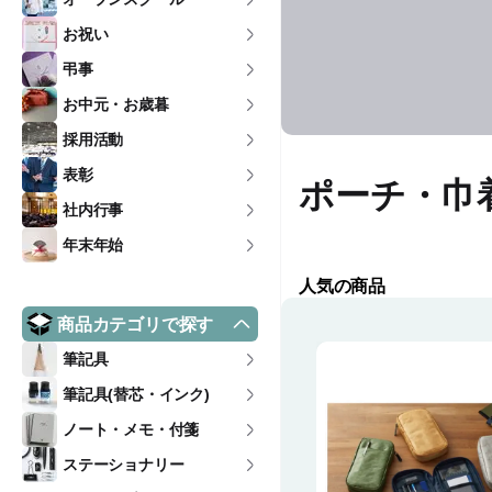
お祝い
弔事
お中元・お歳暮
採用活動
表彰
ポーチ・巾
社内行事
年末年始
人気の商品
商品カテゴリで探す
筆記具
筆記具(替芯・インク)
ノート・メモ・付箋
ステーショナリー