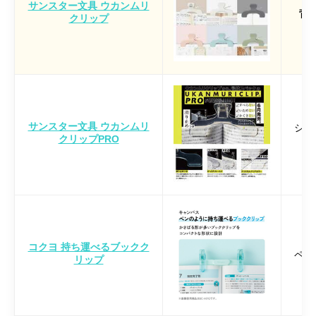
サンスター文具 ウカンムリ
背
クリップ
サンスター文具 ウカンムリ
シリ
クリップPRO
コクヨ 持ち運べるブックク
ペン
リップ