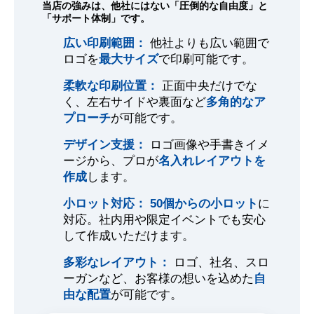
当店の強みは、他社にはない「圧倒的な自由度」と
「サポート体制」です。
広い印刷範囲：
他社よりも広い範囲で
ロゴを
最大サイズ
で印刷可能です。
柔軟な印刷位置：
正面中央だけでな
く、左右サイドや裏面など
多角的なア
プローチ
が可能です。
デザイン支援：
ロゴ画像や手書きイメ
ージから、プロが
名入れレイアウトを
作成
します。
小ロット対応：
50個からの小ロット
に
対応。社内用や限定イベントでも安心
して作成いただけます。
多彩なレイアウト：
ロゴ、社名、スロ
ーガンなど、お客様の想いを込めた
自
由な配置
が可能です。