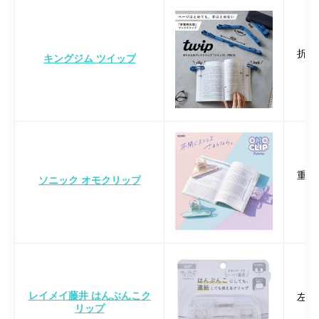
折り
キングジム ツイップ
重り
ソニック オモクリップ
レイメイ藤井 はんぶんこク
左右
リップ