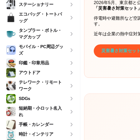
2026年5月、東京都
ステーショナリー
「災害暑さ対策セット
エコバッグ・トートバ
停電時や避難所など空
ッグ
す。
タンブラー・ボトル・
近年は企業の熱中症対策
マグカップ
モバイル・PC周辺グッ
災害暑さ対策セッ
ズ
印鑑・印章用品
アウトドア
テレワーク・リモート
ワーク
SDGs
短納期・小ロット名入
れ
手帳・カレンダー
時計・インテリア