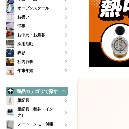
オープンスクール
お祝い
弔事
お中元・お歳暮
採用活動
表彰
社内行事
年末年始
商品カテゴリで探す
筆記具
筆記具（替芯・イン
ク）
ノート・メモ・付箋