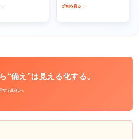
 →
詳細を見る →
ら“備え”は見える化する。
理する時代へ