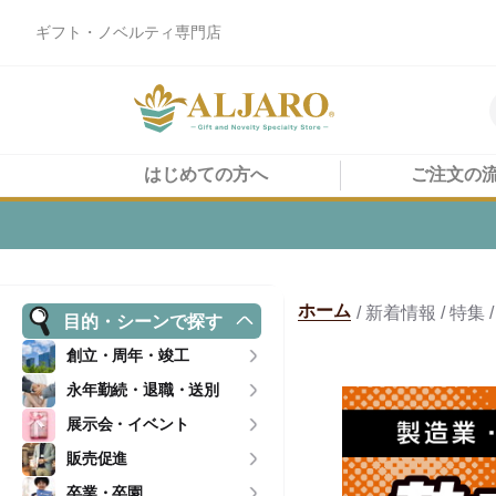
ギフト・ノベルティ専門店
はじめての方へ
ご注文の
ホーム
/ 新着情報 / 特
目的・シーンで探す
創立・周年・竣工
永年勤続・退職・送別
展示会・イベント
販売促進
卒業・卒園