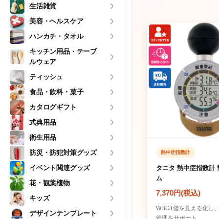
生活雑貨
美容・ヘルスケア
ハンカチ・タオル
キッチン用品・テーブ
ルウェア
ティッシュ
食品・飲料・菓子
カタログギフト
式典用品
衛生用品
防災・防犯対策グッズ
熱中症指数計
イベント関連グッズ
タニタ 熱中症指数計
ム
花・観葉植物
7,370円(税込)
キッズ
WBGT値を見える化し
デザインテンプレート
管理をサポート