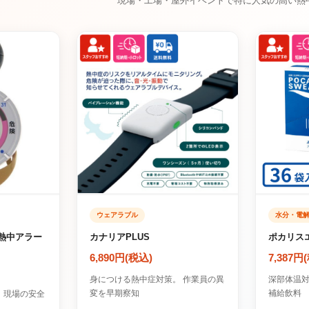
現場・工場・屋外イベントで特に人気の高い熱
ウェアラブル
水分・電
 熱中アラー
カナリアPLUS
ポカリス
6,890円(税込)
7,387円
身につける熱中症対策。 作業員の異
深部体温対
変を早期察知
補給飲料
、 現場の安全