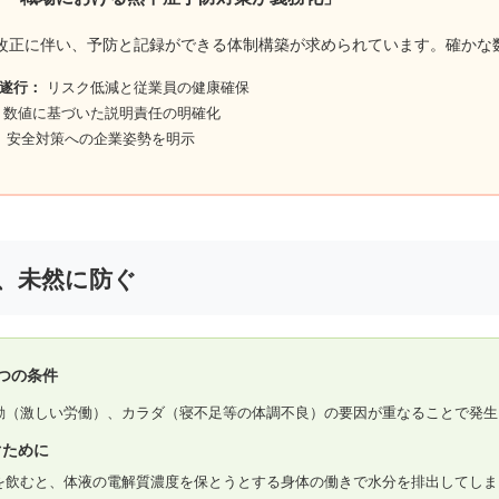
改正に伴い、予防と記録ができる体制構築が求められています。確かな
遂行：
リスク低減と従業員の健康確保
数値に基づいた説明責任の明確化
：
安全対策への企業姿勢を明示
、未然に防ぐ
つの条件
動（激しい労働）、カラダ（寝不足等の体調不良）の要因が重なることで発生
ぐために
を飲むと、体液の電解質濃度を保とうとする身体の働きで水分を排出してしま