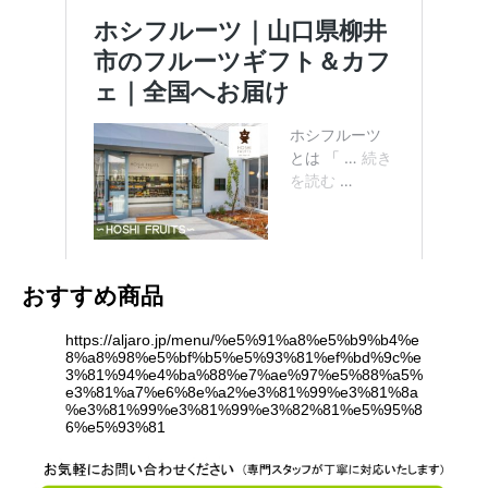
おすすめ商品
https://aljaro.jp/menu/%e5%91%a8%e5%b9%b4%e
8%a8%98%e5%bf%b5%e5%93%81%ef%bd%9c%e
3%81%94%e4%ba%88%e7%ae%97%e5%88%a5%
e3%81%a7%e6%8e%a2%e3%81%99%e3%81%8a
%e3%81%99%e3%81%99%e3%82%81%e5%95%8
6%e5%93%81