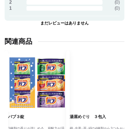
2
(
0
)
1
(
0
)
まだレビューはありません
関連商品
バブ３錠
湯屋めぐり ３包入
温
3種類の香りが楽しめる、炭酸力が温
桃･生姜･茶･絹の4種類から3つをセッ