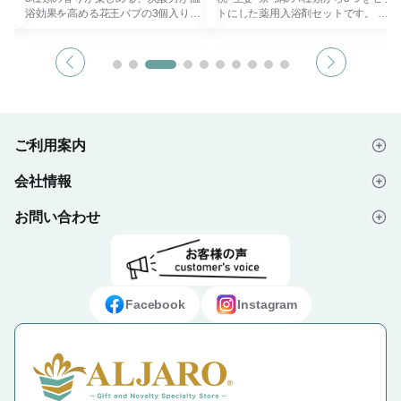
セ
浴効果を高める花王バブの3個入りセ
トにした薬用入浴剤セットです。 桃:
め
ットです。 炭酸力が温浴効果を高め
芒硝泉、生姜:重曹泉、茶:ミョウバン
に効
て、疲労、腰痛、肩こり、冷え症に効
泉、絹:アルカリ泉。
きます。
異なる湯質の特徴と配合エキス（保湿
と同
ピリピリしにくい塩素除去、素肌と同
成分）の効果を、体調やお肌の状態に
じ弱酸性です。
合わせてお使いいただけます。
商品
年齢、性別問わずもらって嬉しい商品
年齢、性別問わずもらって嬉しい商品
です。
です。
記念
販促品や敬老の日の贈り物、各種記念
販促品や敬老の日の贈り物、各種記念
ご利用案内
品としておすすめです。
品としておすすめです。
※色・柄の指定不可となります。
会社情報
【名入れをご希望の方はお問い合わせ
はじめての方へ
フォームより、お問い合わせくださ
い。】
お問い合わせ
会社概要
ご注文の流れ
よくあるご質問
プライバシーポリシー
デザイン入稿データについて
お問い合わせフォーム
ご利用規約
ギフト・ノベルティ納入事例
Facebook
Instagram
特定商取引法に基づく表示