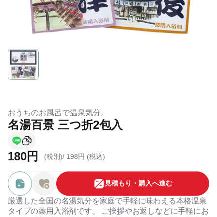
おうちのお風呂で温泉気分。
名湯百景 三つ折2包入
180円
(税別)/
198円 (税込)
⾒積もり・購⼊へ進む
厳選した全国の名湯気分を家庭で手軽に味わえる本格温泉
タイプの薬用入浴剤です。 ご挨拶やお返しなどに手軽にお