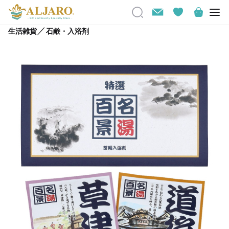
／
生活雑貨
石鹸・入浴剤