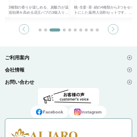
温
3種類の香りが楽しめる、炭酸力が温
桃･生姜･茶･絹の4種類から3つをセッ
セ
浴効果を高める花王バブの3個入りセ
トにした薬用入浴剤セットです。 桃:
め
ットです。 炭酸力が温浴効果を高め
芒硝泉、生姜:重曹泉、茶:ミョウバン
に効
て、疲労、腰痛、肩こり、冷え症に効
泉、絹:アルカリ泉。
きます。
異なる湯質の特徴と配合エキス（保湿
と同
ピリピリしにくい塩素除去、素肌と同
成分）の効果を、体調やお肌の状態に
じ弱酸性です。
合わせてお使いいただけます。
商品
年齢、性別問わずもらって嬉しい商品
年齢、性別問わずもらって嬉しい商品
です。
です。
記念
販促品や敬老の日の贈り物、各種記念
販促品や敬老の日の贈り物、各種記念
ご利用案内
品としておすすめです。
品としておすすめです。
※色・柄の指定不可となります。
会社情報
【名入れをご希望の方はお問い合わせ
はじめての方へ
フォームより、お問い合わせくださ
い。】
お問い合わせ
会社概要
ご注文の流れ
よくあるご質問
プライバシーポリシー
デザイン入稿データについて
お問い合わせフォーム
ご利用規約
ギフト・ノベルティ納入事例
Facebook
Instagram
特定商取引法に基づく表示