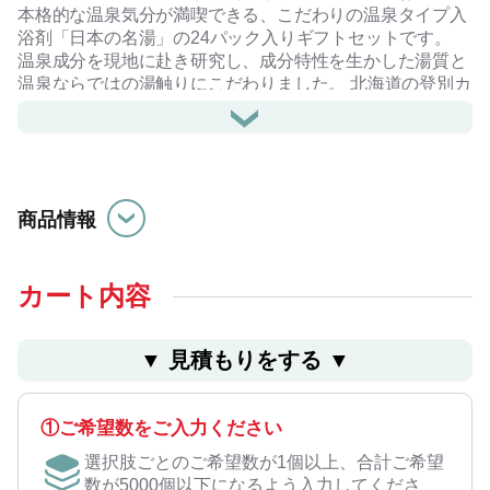
本格的な温泉気分が満喫できる、こだわりの温泉タイプ入
浴剤「日本の名湯」の24パック入りギフトセットです。
温泉成分を現地に赴き研究し、成分特性を生かした湯質と
温泉ならではの湯触りにこだわりました。 北海道の登別カ
ルルス、秋田県の乳頭温泉、大分県の別府温泉など、6種
類の温泉をお楽しみいただけます。 快気祝いや結婚祝い・
新築祝いのお返しなど、ギフトシーンにぴったりのギフト
になっています。
商品情報
カート内容
▼ ⾒積もりをする ▼
①ご希望数をご入力ください
選択肢ごとのご希望数が1個以上、合計ご希望
数が5000個以下になるよう入力してくださ