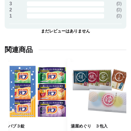
3
(
0
)
2
(
0
)
1
(
0
)
まだレビューはありません
関連商品
バブ３錠
湯屋めぐり ３包入