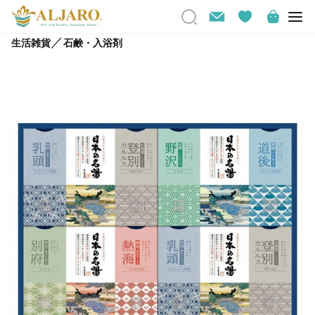
／
生活雑貨
石鹸・入浴剤