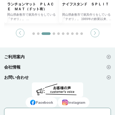
Ｔ
ランチョンマット ＰＬＡＣ
ナイフスタンド ＳＰＬＩＴ
Ｅ ＭＡＴ（ドット有）
る
岡山県倉敷市で家具作りをしている
岡山県倉敷市で家具作りをしている
「テオリ」。
「テオリ」。 1989年の創業以来、竹
発し
1989年の創業以来、竹集成材を使い
集成材を使い独自のノウハウを開発し
製品
独自のノウハウを開発しながら、オリ
ながら、オリジナリティーのある製品
ジナリティーのある製品作りを行われ
作りを行われています。 竹独自の
「強
ています。
「しなやかさ」「木目の美しさ」「強
り組
竹独自の「しなやかさ」「木目の美し
靭さ」を活かした製品づくりに取り組
さ」「強靭さ」を活かした製品づくり
まれています。 竹は3～5年で材料と
しな
に取り組まれています。
して使用できるようになり、植林しな
減少
竹は3～5年で材料として使用できる
くても自然と繁殖するので木材の減少
ご利用案内
枯渇
ようになり、植林しなくても自然と繁
が問題となっている時代、資源の枯渇
材と
殖するので木材の減少が問題となって
の心配のないサスティナブルな素材と
会社情報
いる時代、資源の枯渇の心配のないサ
いえます。 2024年、竹の新たな可能
はじめての方へ
iF
スティナブルな素材といえます。
性を示す製品が世界的に権威ある「iF
2024年、竹の新たな可能性を示す製
デザインアワード」を受賞。 キッチ
お問い合わせ
会社概要
ご注文の流れ
きに
品が世界的に権威ある「iFデザインア
ンに圧倒的な存在と質感をもたらして
にも
ワード」を受賞。
くれるスプリットは海外でも人気のあ
自然な竹の色合いとリズミカルな模様
る商品となっています。 よく使う刃
よくあるご質問
プライバシーポリシー
デザイン入稿データについて
こと
の水玉デザインはかわいらしく、食卓
物をキッチン上にスタンドすることで
が楽しくなります。
スムーズな料理が楽しめるおしゃれな
お問い合わせフォーム
ご利用規約
ギフト・ノベルティ納入事例
を高
薄い板なので手でふわりと曲げても割
アイテムです。 SDGsの取組みをされ
Facebook
Instagram
れずウレタン塗装を施していますの
ている企業様、母の日、海外の方への
とし
で、汚れや傷にも強くなっています。
お土産、新築祝いなど各種記念品とし
特定商取引法に基づく表示
母の日、海外の方へのお土産、新築祝
ておすすめの商品です。