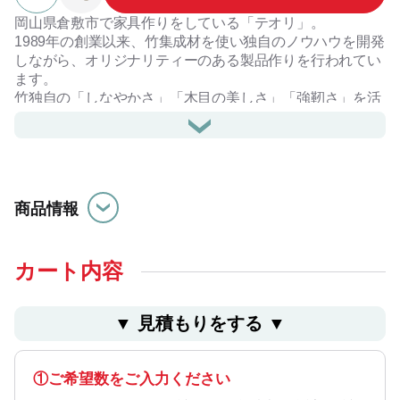
岡山県倉敷市で家具作りをしている「テオリ」。
1989年の創業以来、竹集成材を使い独自のノウハウを開発
しながら、オリジナリティーのある製品作りを行われてい
ます。
竹独自の「しなやかさ」「木目の美しさ」「強靭さ」を活
かした製品づくりに取り組まれています。
竹は3～5年で材料として使用できるようになり、植林しな
くても自然と繁殖するので木材の減少が問題となっている
時代、資源の枯渇の心配のないサスティナブルな素材とい
えます。
商品情報
2024年、竹の新たな可能性を示す製品が世界的に権威ある
「iFデザインアワード」を受賞。
コンパクトですがまな板の上での調理など機能的なサイズ
と厚みとなっています。
カート内容
素材の一つ一つが自然のモザイク柄となります。
SDGsの取組みをされている企業様、母の日、海外の方へ
▼ ⾒積もりをする ▼
のお土産、新築祝いなど各種記念品としておすすめの商品
です。
①ご希望数をご入力ください
【お手入れについて】