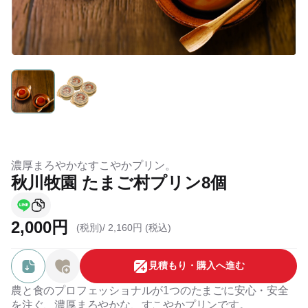
濃厚まろやかなすこやかプリン。
秋川牧園 たまご村プリン8個
2,000円
(税別)/
2,160円 (税込)
⾒積もり・購⼊へ進む
農と食のプロフェッショナルが1つのたまごに安心・安全
を注ぐ、濃厚まろやかな、すこやかプリンです。