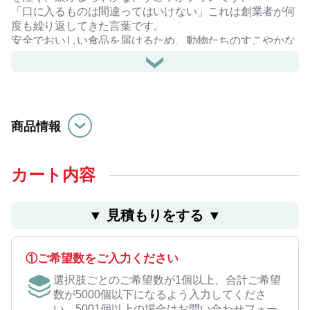
「口に入るものは間違ってはいけない」これは創業者が何
度も繰り返してきた言葉です。
安全でおいしい食品を届けるため、動物たちのすこやかな
生育環境に強いこだわりを持っています。
やさしい甘みが特徴のたまごを贅沢に使ったプリンのコク
は「想像以上」と話題になるほど、大切な人においしいだ
けではなく、安心・安全なプリンをどうぞ。
商品情報
・78g×8個 カラメルソース付
・常温：180日
・アレルゲン：卵、乳
カート内容
※メーカーの都合により、予告なくパッケージまたは商品
の仕様が変更になる場合があります。予めご了承くださ
▼ ⾒積もりをする ▼
い。
※常温でのお届けとなります。
※包装・のし加工・手提げ袋が必要な場合はギフトラッピ
①ご希望数をご入力ください
ングをお選びください。（有料）
選択肢ごとのご希望数が1個以上、合計ご希望
ラッピング・のし加工をご利用の方はこちら
数が5000個以下になるよう入力してくださ
手提げ袋をご利用の方はこちら
い。5001個以上の場合はお問い合わせフォー