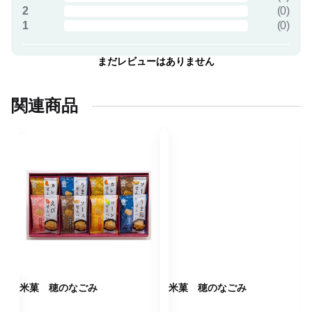
2
(
0
)
1
(
0
)
まだレビューはありません
関連商品
米菓 穂のなごみ
米菓 穂のなごみ