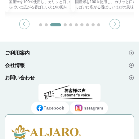
口い
国産米を100％使用し、カリッと口い
国産米を100％使用し、カリッと口い
味で
っぱいに広がる香ばしいえびの風味で
っぱいに広がる香ばしいえびの風味で
ート
後引く旨さのえびせんべい、スイート
後引く旨さのえびせんべい、スイート
い醤
コーンの甘さが引き立つ、香ばしい醤
コーンの甘さが引き立つ、香ばしい醤
べい
油仕立てのコーンせんべい、せんべい
油仕立てのコーンせんべい、せんべい
の香
の生地にあおさ海苔を練り込み磯の香
の生地にあおさ海苔を練り込み磯の香
さを
り、ソースの旨み、酸味、懐かしさを
り、ソースの旨み、酸味、懐かしさを
んべ
堪能できる味に仕上げたソースせんべ
堪能できる味に仕上げたソースせんべ
で
いなどをセットした米菓子詰合せで
いなどをセットした米菓子詰合せで
す。
す。
ご利用案内
べ
贈り物におすすめの商品です。
贈り物におすすめの商品です。
ま塩
会社情報
 ・
・うま塩せんべい・ソースせんべい・
・えびせんべい15g×2、コーンせんべ
はじめての方へ
カレーせんべい各15g×2、えびせんべ
い・うま塩せんべい・ソースせんべ
い・コーンせんべい各15g×1
い・カレーせんべい各15g×1
お問い合わせ
会社概要
ご注文の流れ
くパ
・常温：300日
・常温：300日
にな
ださ
※メーカーの都合により、予告なくパ
※メーカーの都合により、予告なくパ
よくあるご質問
プライバシーポリシー
デザイン入稿データについて
ッケージまたは商品の仕様が変更にな
ッケージまたは商品の仕様が変更にな
要な
る場合があります。予めご了承くださ
る場合があります。予めご了承くださ
お問い合わせフォーム
ご利用規約
ギフト・ノベルティ納入事例
くだ
い。
い。
Facebook
Instagram
※包装・のし加工・手提げ袋が必要な
※包装・のし加工・手提げ袋が必要な
場合はギフトラッピングをお選びくだ
場合はギフトラッピングをお選びくだ
特定商取引法に基づく表示
方は
さい。（有料）
さい。（有料）
ラッピング・のし加工をご利用の方は
ラッピング・のし加工をご利用の方は
こちら
こちら