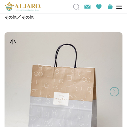
／
その他
その他