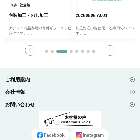
包装加工・のし加工
20260806 A001
ッピ
アデリー商品専用の有料ギフトラッピ
別注対応の際使用する専用のページで
ングです。
す。
包装・のし加工となります。（短冊熨
※お客様が単独で使用することはでき
斗）
ません。
1個につき100円申し受けます。
お問い合わせをいただき必要に応じて
祝
※赤 祝全般
管理者よりお客様へご提示いたしま
※青 仏事全般
す。
す。
※ディアフレンド 出産祝い・内祝
ジナ
「アルジャロ」は、想いが伝わる記念
ご利用案内
内し
※包装加工のみもございます。
品、もらって嬉しいノベルティや販促
※また、手提げ袋（アデリーオリジナ
品が作成できる専門サイトです。
会社情報
ル）大・中・小も有料にてご案内して
はじめての方へ
ント
おります。
クラブン株式会社 ALJARO
お問い合わせ
会社概要
ご注文の流れ
【カート内の備考欄へご希望の種類と
ち
熨斗内容をご記入ください。】
よくあるご質問
プライバシーポリシー
デザイン入稿データについて
オリジナル手提げ袋はこち
ら
お問い合わせフォーム
ご利用規約
ギフト・ノベルティ納入事例
包装加工のみはこちら
Facebook
Instagram