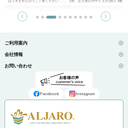
 ※
はできませんのでご了承ください ※
1色、正方形の大サイズが1色と3種類
をお
必ず印刷方法「インクジェット」をお
の付箋のセットです。付箋も各色50
選びください 簡単＆リーズナブルに
枚とたっぷりでしっかりご使用いただ
付箋
オリジナル付箋作成が可能です！ フ
けます。
ィルム付箋は1枚取り出すと、次の1
縦長サイズで手帳に挟んでご使用頂け
・小
枚が出てくるポップアップ式で使い勝
ます。
付
手も抜群です。 オープンキャンパス
カバーにはオリジナルデザインが印刷
などの学校グッズとして、学生や新社
でき、ワンポイントからカバー全体ま
歩
会人向けのノベルティとしておすすめ
で幅広く対応できます。
ご利用案内
です。 こちらは名入れ注文のみ対応
オープンキャンパスや企業の展示会な
ッズ
しております。
どに、校章やロゴマーク、写真などを
会社情報
ズな
印刷してお配りするのにおすすめで
はじめての方へ
す。
おり
お問い合わせ
会社概要
ご注文の流れ
#ふせん
よくあるご質問
プライバシーポリシー
デザイン入稿データについて
お問い合わせフォーム
ご利用規約
ギフト・ノベルティ納入事例
Facebook
Instagram
特定商取引法に基づく表示