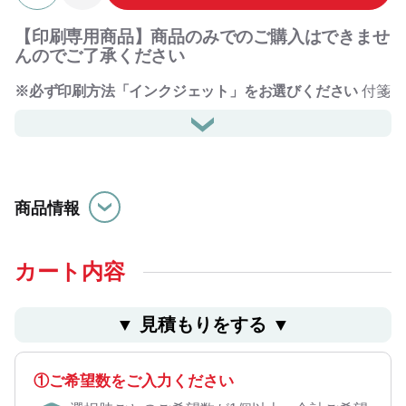
【印刷専用商品】商品のみでのご購入はできませ
んのでご了承ください
※必ず印刷方法「インクジェット」をお選びください
付箋
の表紙にオリジナルデザインを印刷できるシリーズにTシ
ャツ型が登場しました。
正方形や長方形の付箋が多い中で一際目を引くTシャツ型
の付箋です。
サイズも75ｍｍ×75ｍｍでメモや伝言も書き込めるスペー
スもしっかりあります。
商品情報
普段の付箋と違って遊び心があります。
表紙と裏表紙にオリジナルデザインを印刷できることで、
PR効果は抜群です。
カート内容
また、20枚ごとに付箋の色が変わる3色構造で楽しく使用
できます。
ユニフォームデザインにしてみたり、自社の企業ユニフォ
▼ ⾒積もりをする ▼
ームをデザインしてみたりとバリエーションは自由自在で
す。
①ご希望数をご入力ください
#ふせん#推し活