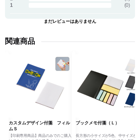
1
(
0
)
まだレビューはありません
関連商品
折
カスタムデザイン付箋 フィル
ブックメモ付箋（Ｌ）
ムＳ
購入
【印刷専用商品】商品のみでのご購入
長方形の小サイズが5色、中サイズが