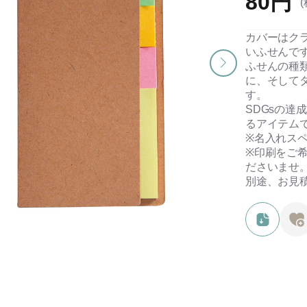
80円
(
カバーはク
いふせんで
ふせんの種
に、そして
す。
SDGsの
るアイテム
※名入れスペ
※印刷をご
ださいませ
別途、お見