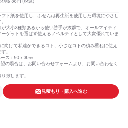
税別)/
88円 (税込)
ラフト紙を使用し、ふせんは再生紙を使用した環境にやさし
す。
類が大小2種類あるから使い勝手が抜群で、オールマイティ
ターゲットを選ばず使えるノベルティとして大変優れていま
達成に向けて私達ができるコト、小さなコトの積み重ねに使え
です。
ース：90ｘ30㎜
希望の場合は、お問い合わせフォームより、お問い合わせく
。
積り致します。
⾒積もり・購⼊へ進む