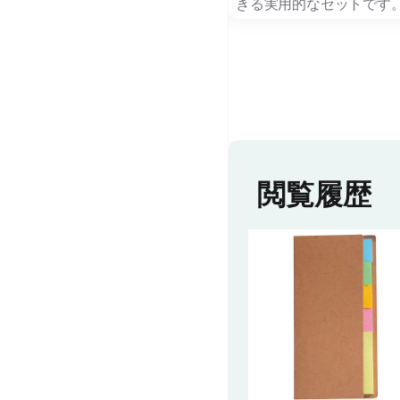
が特徴の付箋メモセットです。
きる実用的なセットです
付箋は大・中・小の3種類あり、シ
学校説明会やオープンキ
ーンに合わせて使い分けが可能で
手渡ししやすく、学生向
す。
して
ポケットサイズなので、カバンにい
印象よく活用できます。
れて、必要な時にサッと取り出せ持
ち運びにも大変便利です。
【印刷をご希望の方はお
ふせんはオールマイティに、そして
フォームよりお問い合わ
ターゲットを選ばず使えるノベルテ
い】
ィとして大変優れています。
閲覧履歴
SDGsの達成に向けて私達ができる
コト、小さなコトの積み重ねに使え
るアイテムです。
※名入れスペース：60ｘ40㎜
※印刷をご希望の場合は、お問い合
わせフォームより、お問い合わせく
ださいませ。
別途、お見積り致します。