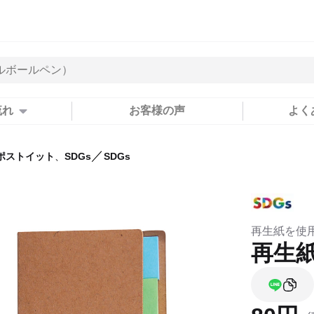
流れ
お客様の声
よく
／
ポストイット
、
SDGs
SDGs
再生紙を使
再生