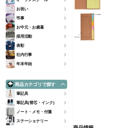
お祝い
弔事
お中元・お歳暮
採用活動
表彰
社内行事
年末年始
商品カテゴリで探す
筆記具
筆記具(替芯・インク)
ノート・メモ・付箋
ステーショナリー
商品情報