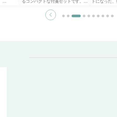
。
るコンパクトな付箋セットです。
トになった、
ャンパスで
授業や説明会でのメモ用途に便利
箋ブック。
け配布品と
で、オープンキャンパスや
しっかりとし
企業説明会などのノベルティとして
バー付きで、
人気があります。
折れにくく、
れても安心し
問い合わせ
【印刷をご希望の方はお問い合わせ
用途に合わせ
せくださ
フォームよりお問い合わせくださ
を使い分けら
い】
印、タスク管
ンで活躍。
コンパクトな
テムです。
表紙への名入
企業ノベルテ
展示会の来場
です。
【お名入れを
い合わせフォ
ください】