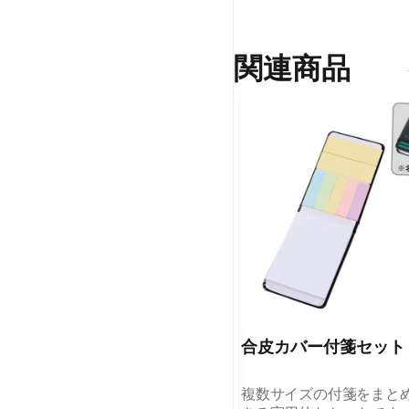
関連商品
ブック型エコ付箋メモ
合皮カバー付箋セット
再生クラフトを使用した大きな表紙
複数サイズの付箋をまと