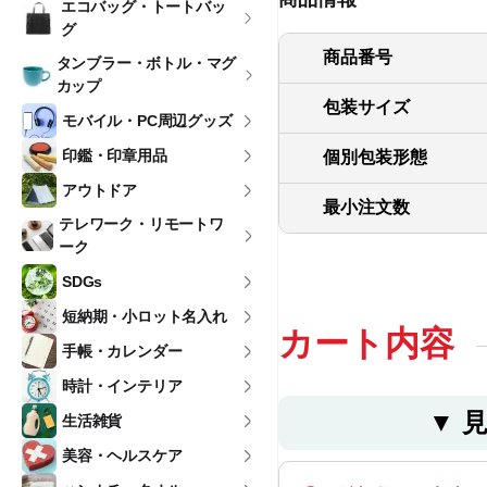
エコバッグ・トートバッ
グ
商品番号
タンブラー・ボトル・マグ
カップ
包装サイズ
モバイル・PC周辺グッズ
印鑑・印章用品
個別包装形態
アウトドア
最小注文数
テレワーク・リモートワ
ーク
SDGs
短納期・小ロット名入れ
カート内容
手帳・カレンダー
時計・インテリア
▼ 
生活雑貨
美容・ヘルスケア