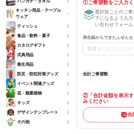
ハンカチ・タオル
①ご希望数をご入力く
キッチン用品・テーブル
選択肢ごとのご希
ウェア
下になるよう入力
い合わせフォーム
ティッシュ
食品・飲料・菓子
再生紙からできたふせんセ
カタログギフト
式典用品
衛生用品
防災・防犯対策グッズ
合計ご希望数
イベント関連グッズ
花・観葉植物
②
「合計金額を表示す
みください
キッズ
デザインテンプレート
合
その他