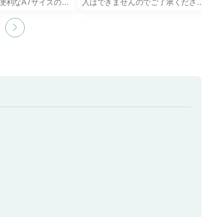
便利なA7サイズの付
入はできませんのでご了承ください
※必ず印刷方法「インクジェッ
たPU素材のハードカ
ト」をお選びください
持ち運びの際も中身が
簡単＆リーズナブルにオリジナル付
バッグやポケットに入
箋作成が可能です！
て使えます。
デザインスペース内であれば、お好
てサイズの異なる付箋
きな形状にカットが可能です。
れるため、メモや目
組み立てると立体的になる、デスク
理などさまざまなシー
上に飾っておける付箋です。
台紙が少し斜めになっており、デス
がら実用性の高いアイ
ク上でデザインが目に入りやすく、
付箋も取りやすい仕様です。
れにも対応しており、
アーティストやキャラクターグッズ
ィやイベント配布品、
におすすめです。
記念などにもおすすめ
こちらは名入れ注文のみ対応してお
ります。
ご希望の場合は、お問
#推し活
ームよりお問い合わせ