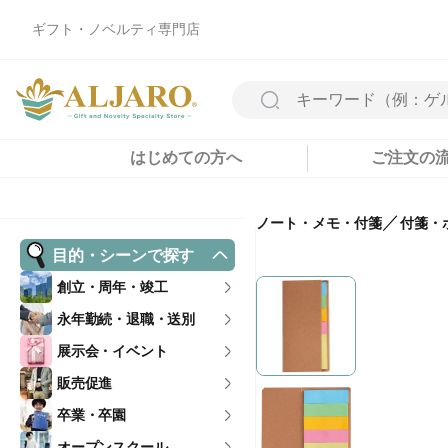
ギフト・ノベルティ専門店
はじめての方へ
ご注文の
／
ノート・メモ・付箋
付箋・
目的・シーンで探す
創立・周年・竣工
永年勤続・退職・送別
展示会・イベント
販売促進
卒業・卒園
オープンスクール