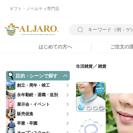
ギフト・ノベルティ専門店
はじめての方へ
ご注文の
／
生活雑貨
雑貨
目的・シーンで探す
創立・周年・竣工
永年勤続・退職・送別
展示会・イベント
販売促進
卒業・卒園
オープンスクール