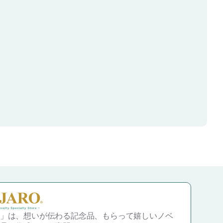
案が可能です。
注文の場合、合計注文
上であれば、1種20個
可能でございます。
に下記「缶バッジ版
発生いたします。
文のお客様は、お問い
ムよりお問い合わせく
」は、想いが伝わる記念品、もらって嬉しいノベ