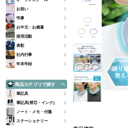
お祝い
弔事
お中元・お歳暮
採用活動
表彰
社内行事
年末年始
商品カテゴリで探す
筆記具
筆記具(替芯・インク)
ノート・メモ・付箋
ステーショナリー