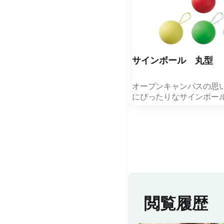
サインボール ハート型
サインボール 丸型
ハート型デザインが特徴のサインボ
オープンキャンパスの思
ールです。 キーホルダーの吊り下
にぴったりなサインボー
げ穴は、投げてあたっても痛くない
やわらかい素材で作られ
よう半円になっています。 またぎ
げても当たっても痛くな
ゅっと握れば、ストレスリリーサー
心設計。 油性ペンでサインを書く
としても使うことができるため エ
ことができるため、学生
ンタメ案件だけではなく、企業ノベ
教員からメッセージを書
ルティとしてもご活用いただけま
参加者にとって特別な記
。 記念メッセージを書き込める
ます。 キーホルダー付きなのでバ
ため、オープンキャンパスやイベン
ッグに付けて持ち歩くこ
ト記念品におすすめです。 【印刷
学校名やロゴを名入れすれ
閲覧履歴
をご希望の方はお問い合わせフォー
果も期待できます。 交流イベント
ムよりお問い合わせください】
やレクリエーションの景
活用でき、オープンキャ