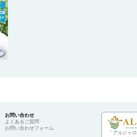
ってもらえ
す。
ります。
エンタメグッズの定番品のためアー
ォームより
ティストやアニメ、漫画作品のグッ
複数柄にてご
ズ、スポーツチームなどで作成して
数が200個以
お渡しするのもおすすめです。
～よりご対応
1柄追加ごと
※ご注文の際は「紐」の色を10色の
代」が追加で
中からお選びください
【複数柄ご注
合わせフォー
ださい。】
#推し活
お問い合わせ
よくあるご質問
お問い合わせフォーム
「アルジャロ