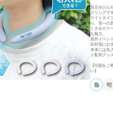
首元をひん
クリングで
ライトタイ
り、首への
くすみカラ
も魅力。
屋外イベン
症対策にお
本体には名
ト配布グッ
【印刷をご
い】