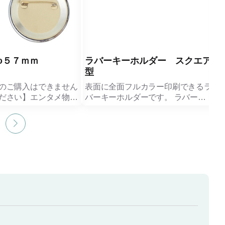
φ５７ｍｍ
ラバーキーホルダー スクエア
型
のご購入はできません
表面に全面フルカラー印刷できるラ
ださい】エンタメ物販
バーキーホルダーです。 ラバー素
として大人気！ イン
材なのでやわらかく、大事なキーホ
57mmサイズの丸型缶
ルダーに傷がつきにくいのが特徴で
。
す。
感があり、推し活にぴ
表面・裏面ともに、単色印刷または
。
フルカラー印刷で名入れが可能で
ースも大きめなため、
す。
やロゴ、イラストが映
スポーツ物販やアーティスト物販な
示会、ノベルティなど
どエンタメ案件にぴったりで、スク
でご活用いただけま
エア型はチケット風にしてアーティ
スト物販に、またスポーツ案件では
に合わせた様々なサイ
選手の背番号や名前を入れたグッズ
バッジをご用意してお
にするなど幅広く案件に適したご提