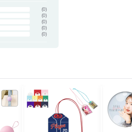
(
0
)
(
0
)
(
0
)
(
0
)
(
0
)