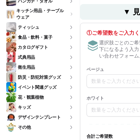
ハンカチ・タオル
▼ 
キッチン用品・テーブル
ウェア
ティッシュ
①ご希望数をご入力く
食品・飲料・菓子
選択肢ごとのご希
カタログギフト
下になるよう入力
い合わせフォーム
式典用品
衛生用品
ベージュ
防災・防犯対策グッズ
イベント関連グッズ
花・観葉植物
ホワイト
キッズ
デザインテンプレート
その他
合計ご希望数