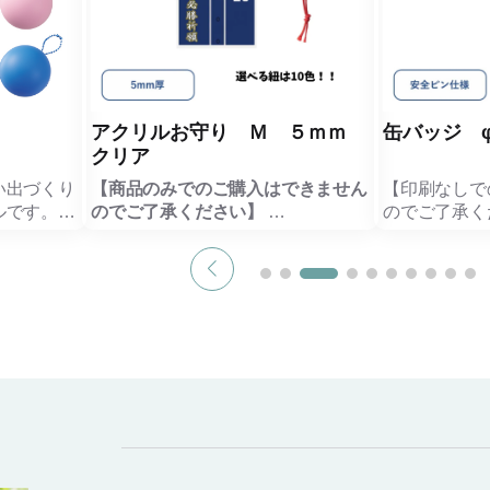
アクリルお守り Ｍ ５ｍｍ
缶バッジ 
クリア
い出づくり
【商品のみでのご購入はできません
【印刷なしで
ルです。
のでご了承ください】
のでご了承く
ており、投
従来のような縁起物としてだけでな
や販促グッズ
りにくい安
く、推し活、キャラクターグッズの
パクト抜群な
新定番となったアクリルお守りで
バッジです
スタッフや
す。
大きめで存在
き込めば、
コンサートのチケット当選・良席祈
ったりです
念品になり
願、ガチャガチャやプレゼントで推
デザインスペ
しのグッズを引き当てるための当選
キャラクター
ともでき、
祈願など、願掛けするシーンが多い
えライブや展
ばPR効
推し活にピッタリのアイテムで
様々なシーン
す。
す。
品としても
小ロットから大ロットまでご注文可
その他、用途
ンパスを楽
能で様々な案件に使いやすいで
ズ・形状の缶