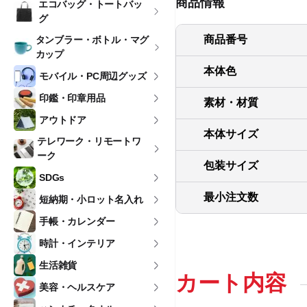
商品情報
エコバッグ・トートバッ
グ
商品番号
タンブラー・ボトル・マグ
カップ
本体色
モバイル・PC周辺グッズ
印鑑・印章用品
素材・材質
アウトドア
本体サイズ
テレワーク・リモートワ
ーク
包装サイズ
SDGs
最小注文数
短納期・小ロット名入れ
手帳・カレンダー
時計・インテリア
生活雑貨
カート内容
美容・ヘルスケア