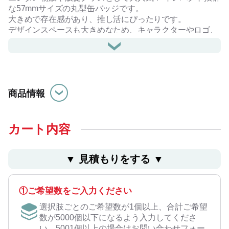
な57mmサイズの丸型缶バッジです。
大きめで存在感があり、推し活にぴったりです。
デザインスペースも大きめなため、キャラクターやロゴ、
イラストが映えライブや展示会、ノベルティなど様々なシ
ーンでご活用いただけます。
その他、用途に合わせた様々なサイズ・形状の缶バッジを
ご用意しております。
商品情報
複数柄にてご注文の場合、合計注文数が200個以上であれ
ば、1種20個～よりご対応可能でございます。
1柄追加ごとに下記「缶バッジ版代」が追加で発生いたし
ます。
カート内容
【複数柄ご注文のお客様は、お問い合わせフォームよりお
▼ ⾒積もりをする ▼
問い合わせください。】
#推し活
①ご希望数をご入力ください
選択肢ごとのご希望数が1個以上、合計ご希望
数が5000個以下になるよう入力してくださ
い。5001個以上の場合はお問い合わせフォー