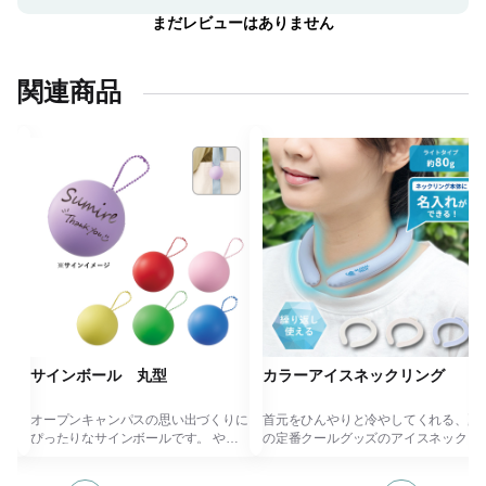
まだレビューはありません
関連商品
サインボール 丸型
カラーアイスネックリング
ボー
オープンキャンパスの思い出づくりに
首元をひんやりと冷やしてくれる、夏
ぴったりなサインボールです。 やわ
の定番クールグッズのアイスネックリ
う半
らかい素材で作られており、投げても
ングです。 ライトタイプはチューブ
当たっても痛くなりにくい安心設計。
を細くすることで容量約80gと軽量化