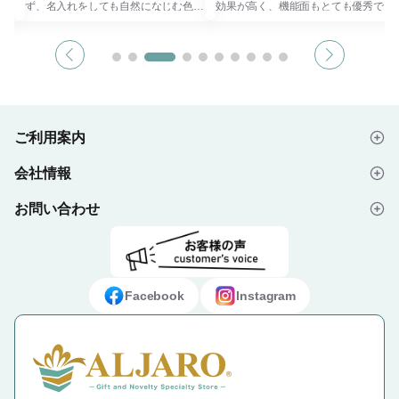
よう
ず、名入れをしても自然になじむ色合
効果が高く、機能面もとても優秀でつ
メ
いです。 大きすぎず小さすぎないち
い買いやすいです。 特徴的なザラッ
冷効
ょうどよいサイズで、お出かけや通勤
トした手触りは濡れた手で持ってもす
とが
時にもぴったりです。 同型で300ml容
べりにくく、しっかりとホールドでき
量ボトルもございます。 保温保冷に
る安心感があります。 こちらは
り、
優れた真空二層構造で、季節を問わず
350ml、500mlの2サイズ展開で使用
イン
お使いいただけます。 回転シルク印
用途によってお選びいただけま
刷で側面にほぼ全面に印刷が可能なの
す。 印刷面も広々としているので、
ぼ全
でアーティストの物販品、スポーツノ
ワンポイントや、ぐるりと大胆なプリ
ご利用案内
ベルティ、周年記念品、卒業記念品な
ントを施すこともできます。 スポー
な落
どにもおすすめです。
ツ＆アウトドア関連や、ノベルティ、
会社情報
もち
記念品などにおすすめ商品です。 ※食
はじめての方へ
にも
#卒業フルカラー
品衛生検査済
お問い合わせ
会社概要
ご注文の流れ
ざい
念
よくあるご質問
プライバシーポリシー
デザイン入稿データについて
して
お問い合わせフォーム
ご利用規約
ギフト・ノベルティ納入事例
Facebook
Instagram
特定商取引法に基づく表示