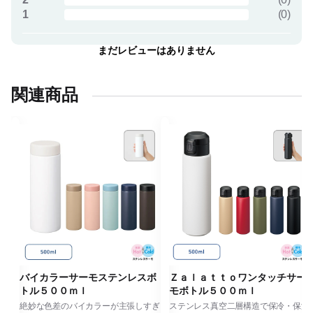
1
(
0
)
まだレビューはありません
関連商品
ボ
バイカラーサーモステンレスボ
Ｚａｌａｔｔｏワンタッチサー
トル５００ｍｌ
モボトル５００ｍｌ
く、
絶妙な色差のバイカラーが主張しすぎ
ステンレス真空二層構造で保冷・保温