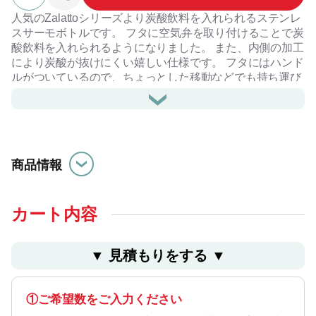
人気のZalattoシリーズより炭酸飲料を入れられるステンレ
スサーモボトルです。 フタに空気弁を取り付けることで炭
酸飲料を入れられるようになりました。 また、内側の加工
により炭酸が抜けにくい嬉しい仕様です。 フタにはハンド
ルがついているので、ちょっとした移動などでも持ち運び
やすいため、スポーツグッズなどにもおすすめです。 ま
た、ハンドルは折りたたむこともできるので使用しない際
も邪魔になりません。 飲み物の温度がキープしやすい真空
二層構造で保冷機能もばっちり、本製品は保冷専用です。
熱い飲み物は入れることができませんのでご注意くださ
商品情報
い。 側面広く印刷が可能ですので、ノベルティとしてはも
ちろん物販品としてもおすすめの商品です。
カート内容
▼ ⾒積もりをする ▼
①ご希望数をご入力ください