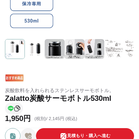
炭酸飲料を入れられるステンレスサーモボトル。
Zalatto炭酸サーモボトル530ml
1,950円
(税別)/
2,145円 (税込)
⾒積もり・購⼊へ進む