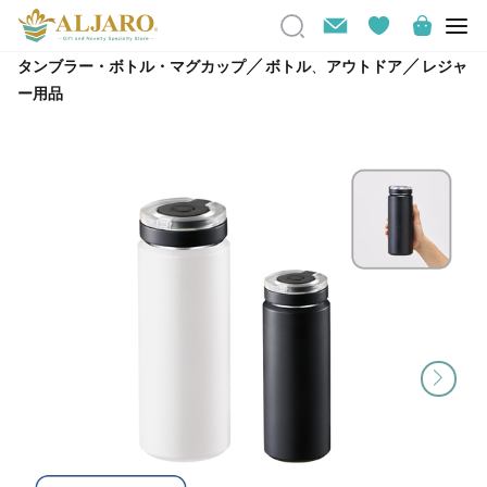
／
／
タンブラー・ボトル・マグカップ
ボトル
、
アウトドア
レジャ
ー用品