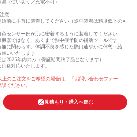
電池（使い切り／充電不可）
の注意
開始前に手首に装着してください（途中装着は精度低下の可
銀色センサー部が肌に密着するように装着してください
療機器ではなく、あくまで熱中症予防の補助ツールです
有無に関わらず、体調不良を感じた際は速やかに休憩・給
お願いいたします
は2025年内のみ（保証期間終了品となります）
は別途対応いたします。
ト以上のご注文をご希望の場合は、「お問い合わせフォー
相談ください。
⾒積もり・購⼊へ進む