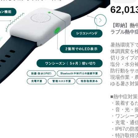
62,0
【即納】熱
ラブル熱中
暑熱環境下
体調異変を
切りタイプ
塩分・水分
防行動をサ
現場作業・
ゆる暑さ対
■熱中症対
・装着する
・音・光・振
・ワンシー
・充電・通
・IP67の
・特許取得