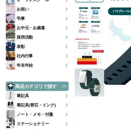
お祝い
弔事
お中元・お歳暮
採用活動
表彰
社内行事
年末年始
商品カテゴリで探す
筆記具
筆記具(替芯・インク)
ノート・メモ・付箋
ステーショナリー