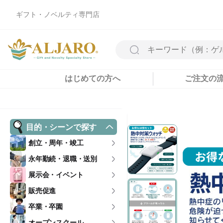
ギフト・ノベルティ専門店
はじめての方へ
ご注文の
目的・シーンで探す
創立・周年・竣工
永年勤続・退職・送別
展示会・イベント
販売促進
卒業・卒園
オープンスクール