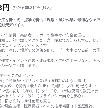
13円
(税別)/
68,214円 (税込)
中症を音・光・振動で警告！現場・屋外作業に最適なウェア
症対策デバイス
での作業員・高齢者・スポーツ従事者の安全管理に！
検知し、熱中症リスクを音・光・振動でお知らせする、使い
のウェアラブルデバイスです。
補給、涼しい場所での休憩を促し、「一大事になる前」の予
ポート。
農作業・イベント運営・建設現場・屋外スポーツなど、あら
策シーンで活躍します。
策デバイスのポイント
だけで簡単熱中症リスク管理（腕時計のように着用）
動の3つで警告（最大74dB）で周囲にも気づかせやすい
ズン使い切り（約5カ月）タイプで、面倒な充電や設定不要
信不要のシンプル設計（プライバシー面でも安心）
防塵・防水性能で屋外使用も安心
済の独自技術＋医療機器レベルの推定精度（非医療機器）