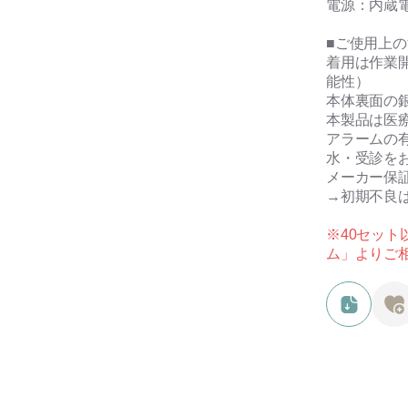
電源：内蔵
■ご使用上
着用は作業
能性）
本体裏面の
本製品は医
アラームの
水・受診を
メーカー保証
→初期不良
※40セッ
ム」よりご