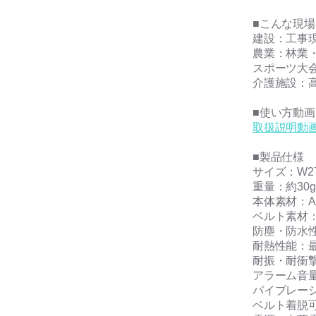
■こんな現
建設：工事
農業：林業
スポーツ大
介護施設：
■使い方動
取扱説明動
■製品仕様
サイズ：W27
重量：約30g
本体素材：A
ベルト素材
防塵・防水性
耐熱性能：最
耐振・耐衝撃性
アラーム音量
バイブレー
ベルト着脱