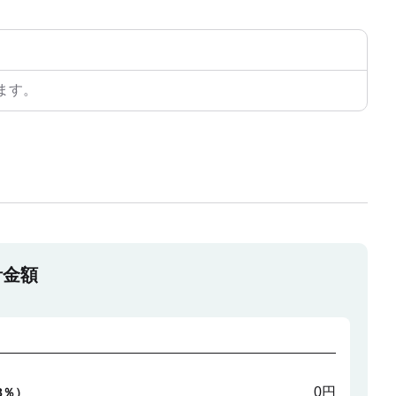
ます。
計金額
0円
8％）