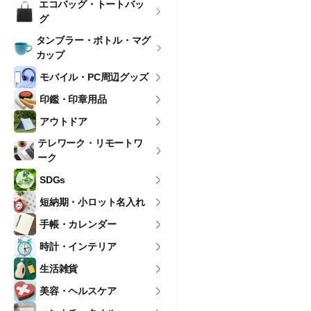
エコバッグ・トートバッ
グ
タンブラー・ボトル・マグ
カップ
モバイル・PC周辺グッズ
印鑑・印章用品
アウトドア
テレワーク・リモートワ
ーク
SDGs
短納期・小ロット名入れ
手帳・カレンダー
時計・インテリア
生活雑貨
美容・ヘルスケア