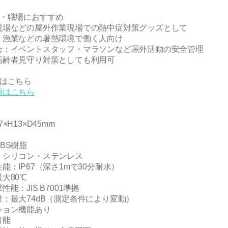
場・職場におすすめ
現場などの屋外作業現場での熱中症対策グッズとして
・漁業などの暑熱環境で働く人向け
会：イベントスタッフ・マラソンなど屋外活動の安全管理
高齢者見守り対策としても利用可
画はこちら
画はこちら
×H13×D45mm
BS樹脂
：シリコン・ステンレス
能：IP67（深さ1mで30分耐水）
大80℃
能：JIS B7001準拠
：最大74dB（測定条件により変動）
ション機能あり
可能