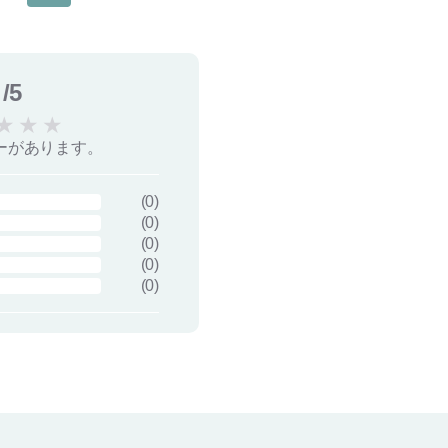
/5
★
★
★
ーがあります。
(
0
)
(
0
)
(
0
)
(
0
)
(
0
)