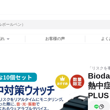
流れ
お客様の声
よく
「リスクを
Biod
熱中
PLU