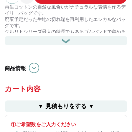
再生コットンの自然な風合いがナチュラルな表情を作るデ
イリーバッグです。
廃棄予定だった生地の切れ端を再利用したエシカルなバッ
グです。
クルリトシリーズ最大の特長でもあるゴムバンドで留める
と手の平におさまるコンパクトサイズになります。
バッグの容量も約14リットルと十分なので、ランチタイム
の持ち歩きやお買いものバッグとしても使いやすいサイズ
です。
まるごと洗えるのでバッグ自体も清潔に保てます。
商品情報
カラーはナチュラルでベーシックなレッド・ネイビー・ベ
ージュ・グレーの４色展開です。
イベントやキャンペーンのノベルティとしてもおすすめで
す。
カート内容
#SDGs
▼ ⾒積もりをする ▼
①ご希望数をご入力ください