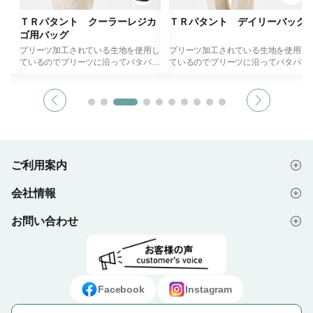
ー
ＴＲパタント クーラーレジカ
ＴＲパタント デイリーバッグ
ゴ用バッグ
歩け
プリーツ加工されている生地を使用し
プリーツ加工されている生地を使用し
グで
ているのでプリーツに沿ってパタパタ
ているのでプリーツに沿ってパタパタ
するだけで簡単に畳めてコンパクトに
するだけで簡単に畳めてコンパクトに
し
持ち歩けます。
持ち歩けます。
のあ
入れ口を広く設計しているので物が入
入れ口を広く設計しているので物が入
れやすく、ハンドルを持ち上げると自
れやすく、ハンドルを持ち上げると自
プで
然に口が絞られ荷物にフィットしてく
然に口が絞られ荷物にフィットしてく
仕様
れます。
れます。
に名
生地裏をアルミコーティングしており
また、抗菌加工生地を使用しているの
保冷バッグとして使用可能ですので、
で清潔にご利用いただけます。
ご利用案内
歩く
夏も安心して利用出来ます。
コンビニやちょっとした買い物にピッ
大きいレジカゴにもピッタリフィット
タリのサイズ感で、肩掛けも出来る長
会社情報
2L
するサイズ感で、週末のお買い物にピ
さにしているので荷物が重くなっても
はじめての方へ
のあ
ッタリです。
安心です。
コンパクトなのでカバンに入れても邪
本体はくすみカラーを使用しており、
お問い合わせ
会社概要
ご注文の流れ
にも
魔になりません。
それぞれ本体色に合わせたゴムがおし
本体はくすみカラーを使用しており、
ゃれなアクセントになります。
のロ
それぞれ本体色に合わせたゴムがおし
店舗のオープン記念や販売品、各種記
よくあるご質問
プライバシーポリシー
デザイン入稿データについて
ノベ
ゃれなアクセントになります。
念品としておすすめのエコバッグで
など
店舗のオープン記念や販売品、各種記
す。
お問い合わせフォーム
ご利用規約
ギフト・ノベルティ納入事例
どで
念品としておすすめのエコバッグで
【熱転写をご希望の方はお問い合わせ
Facebook
Instagram
す。
フォームより、お問い合わせくださ
【熱転写をご希望の方はお問い合わせ
い。】