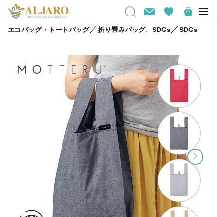
／
／
エコバッグ・トートバッグ
折り畳みバッグ
、
SDGs
SDGs