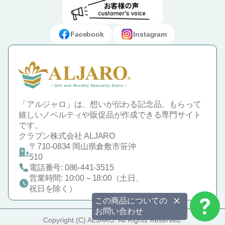
ださい）
※プリントカッターはコピー用紙やプ
よくあるご質問
プライバシーポリシー
デザイン入稿データについて
会場
リント1枚専用です
携帯
【名入れをご希望のお客様は、お問い
（封筒やフィルムなどは切らないでく
お問い合わせフォーム
ご利用規約
ギフト・ノベルティ納入事例
で
合わせフォームよりお問い合わせくだ
ださい）
Facebook
Instagram
さい。】
【名入れをご希望のお客様は、お問い
特定商取引法に基づく表示
合わせフォームよりお問い合わせくだ
さい。】
「アルジャロ」は、想いが伝わる記念品、もらって
嬉しいノベルティや販促品が作成できる専門サイト
です。
クラブン株式会社 ALJARO
〒710-0834 岡山県倉敷市笹沖
510
電話番号: 086-441-3515
営業時間: 10:00～18:00（土日、
祝日を除く）
この商品についての
お問い合わせ
Copyright (C) ALJARO. All Rights Reserved.