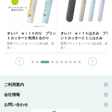
式
オレパ ｗｉｔｈのり プリン
オレパ ｗｉｔｈはさみ プリ
トカッターと色消えるのり
ントカッターとミニはさみ
クト
授業プリントをノートに貼る派、必
授業プリントをノートに貼る派、必
見！
見！
対応
はみだしプリントを折ってスパッ！
はみだしプリントを折ってスパッ！時
能。
切る貼る1本完結！
短プリント整理でスタディーパフォー
時短プリント整理でスタディーパフォ
マンス向上！
け
ーマンス向上！
1本2役！まっすぐ切れるプリントカ
ら
ッター オレパに、サクサク切れるミ
フ化
まっすぐ切れるプリントカッター オ
ニはさみ付
レパに、色が消えるスティックのり付
ミニはさみはプリントの部分カット
計
のりは塗った部分に色が付き、一定時
や、タグの糸カットなど多用途に活躍
ご利用案内
間が経過すると色が消えます。
※段ボールや布などは切らないでくだ
して
はみ出しや塗り残し防止に！
さい
会社情報
ずは
ペンケースにもスッポリ！持ち運びや
はじめての方へ
、デ
すいコンパクト設計
ペンケースにもスッポリ！持ち運びや
※プリントカッターはコピー用紙やプ
すいコンパクト設計
お問い合わせ
会社概要
ご注文の流れ
ト・
リント1枚専用です
お気に入りの色をえらべる！４色のカ
（封筒やフィルムなどは切らないでく
ラー展開