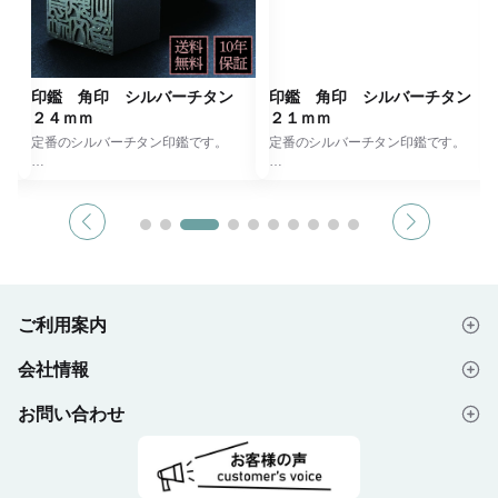
タ
印鑑 角印 シルバーチタン
印鑑 角印 シルバーチタン
２４ｍｍ
２１ｍｍ
な印
定番のシルバーチタン印鑑です。
定番のシルバーチタン印鑑です。
お得
角印は会社の認印にあたり、見積書、
角印は会社の認印にあたり、見積書、
請求書、領収書などに押印し、会社の
請求書、領収書などに押印し、会社の
中でも使用頻度の高い印鑑です
中でも使用頻度の高い印鑑です
お選
・ご希望の書体を３種類からお選びく
・ご希望の書体を３種類からお選びく
ださい。
ださい。
・バランスを考慮して末尾に「印」あ
・バランスを考慮して末尾に「印」あ
るいは「之印」を加えさせていただく
るいは「之印」を加えさせていただく
ご利用案内
場合があります。
場合があります。
側は
会社情報
ま
金属の中でも優れた素材と言われるチ
金属の中でも優れた素材と言われるチ
はじめての方へ
タンは、印鑑の素材としてもいま最も
タンは、印鑑の素材としてもいま最も
して
注目されています。
注目されています。
お問い合わせ
会社概要
ご注文の流れ
てい
チタン印鑑を手にした時の高級感とそ
チタン印鑑を手にした時の高級感とそ
の押し心地の良さは、他の素材では得
の押し心地の良さは、他の素材では得
くだ
られないものでしょう。
られないものでしょう。
よくあるご質問
プライバシーポリシー
デザイン入稿データについて
者