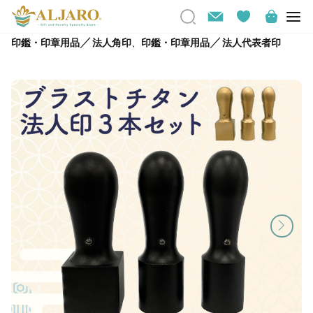
／
／
印鑑・印章用品
法人角印
、
印鑑・印章用品
法人代表者印