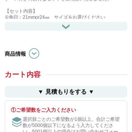
【セット内容】
①角印：21mmor24㎜ サイズをお選びください
②代表者印：18mm
③銀行印：16.5mm
④専用印鑑ケース
・角印と、代表者印・銀行印の外側はご指定の「会社名」
商品情報
で作成いたします。
・角印は文字数のバランスを考慮して末尾に「印」「之
印」を付けさせていただく場合がございます。
・代表者印の内側の内容はご指定ください。（「代表取締
カート内容
役印」「代表者印」など）
・銀行印の内側は「銀行之印」で作成いたします。
▼ ⾒積もりをする ▼
※ご注文時に見積り計算ボタンをクリックして表示される
メッセージ入力欄へ「会社名」「代表者印内側の内容」
①ご希望数をご入力ください
「書体」をご入力ください。
選択肢ごとのご希望数が1個以上、合計ご希望
数が5000個以下になるよう入力してくださ
い。5001個以上の場合はお問い合わせフォー