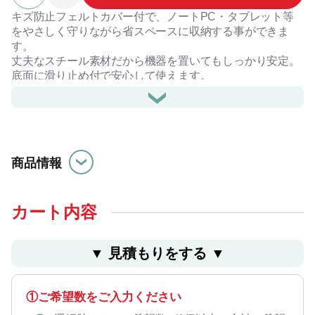
キズ防止フェルトカバー付で、ノートPC・タブレット等
をやさしく守りながら省スペースに収納する事ができま
す。
丈夫なスチール素材だから機器を置いてもしっかり安定。
底面に滑り止め付で安心して使えます。
一つのデスクで作業を切り替る時でもサッと片付け、ノー
トPC等を立てて収納する事で、机上スペースを圧迫せず
有効活用可能です。
機器類をまとめて収納・充電スポットとしての使用も可
能、ラックなどでまとめてPCを管理・収納する際にもお
商品情報
使いいただけます。
前後のトレーにはシリコン滑り止めシート付、トレー部分
にタブレット等を立てかけてもお使いいただけます。
最大17インチまでのノートPC・タブレット収納可能、そ
カート内容
の他手帳など、デスク周りの小物収納にも、場所を選ばず
に使用できるシンプルなデザインです。
▼ ⾒積もりをする ▼
記念品、卒業祝い、入学祝いなどにもおすすめ商品です。
#生活雑貨
①ご希望数をご入力ください