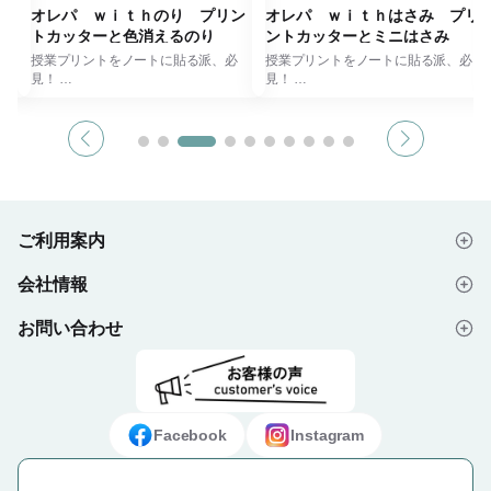
式
オレパ ｗｉｔｈのり プリン
オレパ ｗｉｔｈはさみ プリ
トカッターと色消えるのり
ントカッターとミニはさみ
クト
授業プリントをノートに貼る派、必
授業プリントをノートに貼る派、必
見！
見！
対応
はみだしプリントを折ってスパッ！
はみだしプリントを折ってスパッ！時
能。
切る貼る1本完結！
短プリント整理でスタディーパフォー
時短プリント整理でスタディーパフォ
マンス向上！
け
ーマンス向上！
1本2役！まっすぐ切れるプリントカ
ら
ッター オレパに、サクサク切れるミ
フ化
まっすぐ切れるプリントカッター オ
ニはさみ付
レパに、色が消えるスティックのり付
ミニはさみはプリントの部分カット
計
のりは塗った部分に色が付き、一定時
や、タグの糸カットなど多用途に活躍
ご利用案内
間が経過すると色が消えます。
※段ボールや布などは切らないでくだ
して
はみ出しや塗り残し防止に！
さい
会社情報
ずは
ペンケースにもスッポリ！持ち運びや
はじめての方へ
、デ
すいコンパクト設計
ペンケースにもスッポリ！持ち運びや
※プリントカッターはコピー用紙やプ
すいコンパクト設計
お問い合わせ
会社概要
ご注文の流れ
ト・
リント1枚専用です
お気に入りの色をえらべる！４色のカ
（封筒やフィルムなどは切らないでく
ラー展開
ださい）
※プリントカッターはコピー用紙やプ
よくあるご質問
プライバシーポリシー
デザイン入稿データについて
会場
リント1枚専用です
携帯
【名入れをご希望のお客様は、お問い
（封筒やフィルムなどは切らないでく
お問い合わせフォーム
ご利用規約
ギフト・ノベルティ納入事例
で
合わせフォームよりお問い合わせくだ
ださい）
Facebook
Instagram
さい。】
【名入れをご希望のお客様は、お問い
特定商取引法に基づく表示
合わせフォームよりお問い合わせくだ