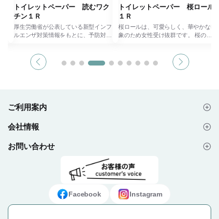
ル
トイレットペーパー 読むワク
トイレットペーパー 桜ロール
チン１Ｒ
１Ｒ
る
厚生労働省が公表している新型インフ
桜ロールは、可愛らしく、華やかな印
ルエンザ対策情報をもとに、予防対策
象のため女性受け抜群です。 桜の花
欠か
法、感染した場合の注意事項などをト
びらのプリント入りです。 インクは
イレットペーパーにプリントされてい
安全な富士山の雪どけ水を使用してい
につ
ます。 イラストで分かりやすい内容
ます。 節分の時期の各イベントで使
になっています。 会社や学校での啓
えるトイレットペーパーです。 ダブ
がプ
発品としてもご利用いただけます。
ルタイプで、ミシン目有りです。 パ
で
ダブルタイプで、ミシン目有りです。
ッケージも可愛く、生活必需品の為、
生活必需品の為、どなたでも貰って嬉
どなたでも貰って嬉しい商品です。
しい商品です。
ご利用案内
会社情報
はじめての方へ
お問い合わせ
会社概要
ご注文の流れ
よくあるご質問
プライバシーポリシー
デザイン入稿データについて
お問い合わせフォーム
ご利用規約
ギフト・ノベルティ納入事例
Facebook
Instagram
特定商取引法に基づく表示