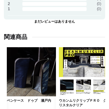
2
(
0
)
1
(
0
)
まだレビューはありません
関連商品
内
ペンケース ドゥブ 瀬戸内
ウカンムリクリップＰＲＯ ク
リスタルクリア