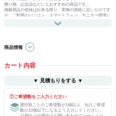
贈り物、記念品などにもおすすめの商品です。
掲載商品の色味は出来る限り、実物の色味に近いものです
が、ご利用のパソコン、スマートフォン、モニター環境に
よって、画像の色味が異なって見える場合がございます。
革の表面にキズ、色むら、こすれ、トラ(動物のシワ)など
がある場合がありますが、天然素材の特性としてご理解く
ださい。
商品情報
※素材の自然な風合いを残すため、色止め加工などは施し
ておりません。色移りすることがありますので、摩擦や水
分には十分ご注意ください。
カート内容
レザースタジオサードについて
▼ ⾒積もりをする ▼
①ご希望数をご入力ください
選択肢ごとのご希望数が1個以上、合計ご希望
数が10個以下になるよう入力してください。
11個以上の場合はお問い合わせフォームより