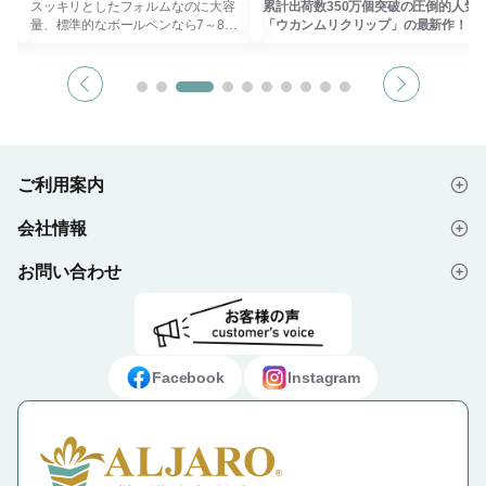
容
スッキリとしたフォルムなのに大容
累計出荷数350万個突破の圧倒的人気
本
量、標準的なボールペンなら7～8本
「ウカンムリクリップ」の最新作！
で
入ります。 スタンドタイプなので使
出し
用中も場所を取りません。
「ウカンムリクリップPRO」は、シ
丸みを帯びたフォルムは男性にも女性
リーズ累計で多くの支持を集めた「ウ
女性
にも持ちやすいデザインです。
カンムリクリップ」の使いやすさを受
贈り物や記念品にもおすすめの商品で
け継ぎながら、さらに固定力と安定感
品で
す。
を高めた上位モデルです。
漢字の部首「ウカンムリ」の形状によ
【福山レザーとは】
り、本の背表紙を避けてページを固定
ご利用案内
福山市の歴史ある伝統産業の中に革工
できるため、文字や図表を隠しにくく
革工
芸を参入させていく、一大プロジェク
快適に閲覧できます。
会社情報
ェク
トです。
厚みのある参考書や専門書、レシピ
はじめての方へ
作品の中に「福山市」のイメージを取
本、楽譜などもしっかりホールドでき
を取
り入れ、福山で作る正真正銘「メイド
るため、勉強や仕事、趣味のシーンで
お問い合わせ
会社概要
ご注文の流れ
イド
イン福山」のレザースタジオサードオ
活躍。
ドオ
リジナルのレザーです。
従来品が日常使い向け、ぷちサイズが
備後絣(びんごかすり)でも使用されて
手帳やメモ向けであるのに対し、本製
よくあるご質問
プライバシーポリシー
デザイン入稿データについて
て
いる藍染、独特のムラ感やシワは、職
品は「しっかり固定したい」というニ
、職
人の手で一つ一つ丁寧に染め上げられ
ーズに応えるPROモデルです。
お問い合わせフォーム
ご利用規約
ギフト・ノベルティ納入事例
られ
ているからこそ、ひとつとして同じも
両手が自由になることで、書き込みや
Facebook
Instagram
じも
のがない、そんな福山レザーをお楽し
パソコン作業もスムーズに行えます。
楽し
みください。
特定商取引法に基づく表示
50個からパッド1色印刷が可能です。
レザースタジオサードについて
ご希望の場合は「お問い合わせフォー
ム」よりお問い合わせください。