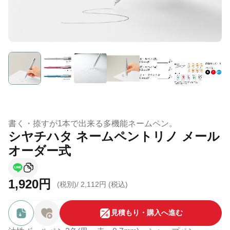
書く・捺すが1本で出来る多機能ネームペン。
シヤチハタ ネームペントリノ メール
オーダー式
1,920円
(税別)/
2,112円 (税込)
⾒積もり・購⼊へ進む