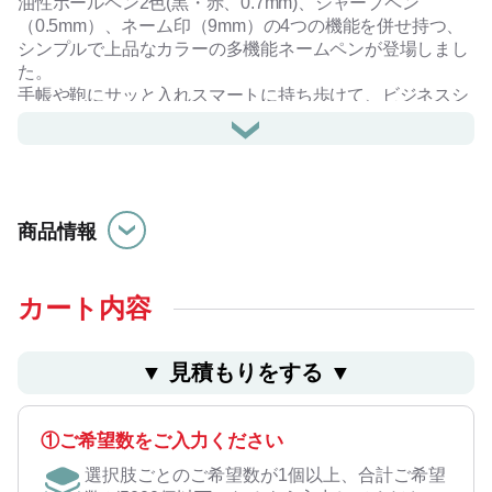
油性ボールペン2色(黒・赤、0.7mm)、シャープペン
（0.5mm）、ネーム印（9mm）の4つの機能を併せ持つ、
シンプルで上品なカラーの多機能ネームペンが登場しまし
た。
手帳や鞄にサッと入れスマートに持ち歩けて、ビジネスシ
ーンをスムーズにサポートいたします。
補充インキやリフィルをご利用いただくことで長く愛用で
きる商品です。
本体色はお好みでシルバー、パールピンク、パールブルー
からお選びください。
商品情報
※メールオーダー式商品
ご購入後、インエターネットまたはパッケージに同封の専
用ハガキから印面部分の製作をお申し込みいただくシステ
カート内容
ムです。
▼ ⾒積もりをする ▼
#シャチハタ
①ご希望数をご入力ください
選択肢ごとのご希望数が1個以上、合計ご希望