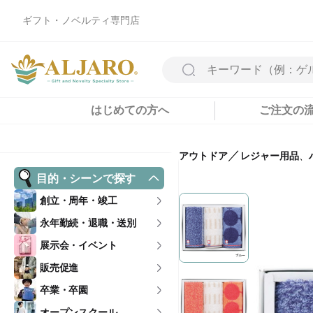
ギフト・ノベルティ専門店
はじめての方へ
ご注文の
／
アウトドア
レジャー用品
、
目的・シーンで探す
創立・周年・竣工
永年勤続・退職・送別
展示会・イベント
販売促進
卒業・卒園
オープンスクール