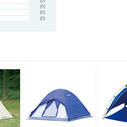
(
0
)
(
0
)
(
0
)
(
0
)