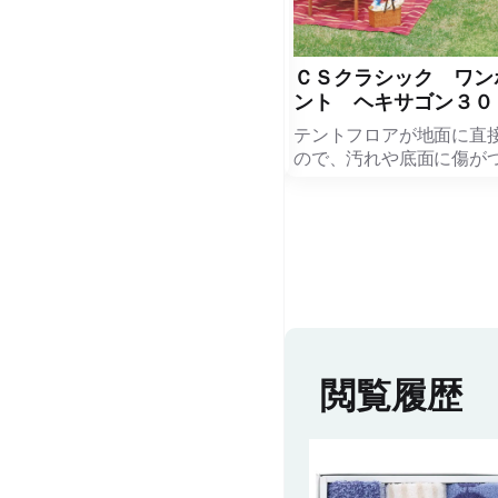
折りたたみバスケット＆テーブ
ＣＳクラシック ワン
ル Ｍｉｌａｒｇｏ
ント ヘキサゴン３０
ピクニックや防災用品として使用後
テントフロアが地面に直
はおりたたんでコンパクトに収納で
ので、汚れや底面に傷が
きる折りたたみバスケット＆テーブ
ぎます。 丈夫で防水性に
ルです。 やわらか素材のたためる
リエチレンシートです。 
バスケットです。 水抜き栓付きだ
運びに便利な収納バッグ
から排水も簡単です。 アウトドア
けができ、もしもの時の
やカー用品、防災用品として幅広く
もなります。
ご利用いただけます。
（UV）熱中症対策として
近年のアウトドアブームにより、ノ
ーの役に立つ商品です。
ベルティや記念品の商材としても大
きく注目されているアウトドア用品
※メーカーの都合により
閲覧履歴
です。
ジデザインや内容が変更
がございます。
予めご了承ください。