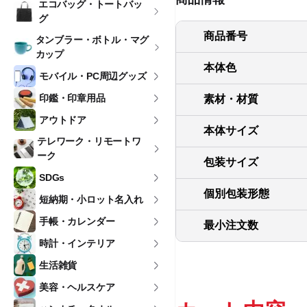
エコバッグ・トートバッ
グ
商品番号
タンブラー・ボトル・マグ
カップ
本体色
モバイル・PC周辺グッズ
印鑑・印章用品
素材・材質
アウトドア
本体サイズ
テレワーク・リモートワ
ーク
包装サイズ
SDGs
個別包装形態
短納期・小ロット名入れ
手帳・カレンダー
最小注文数
時計・インテリア
生活雑貨
美容・ヘルスケア