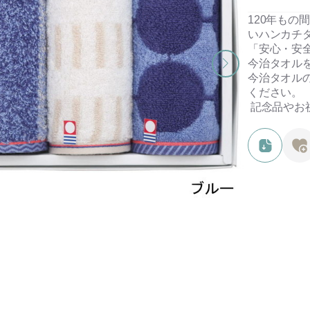
120年も
いハンカチ
「安心・安
今治タオル
今治タオル
ください。
記念品やお