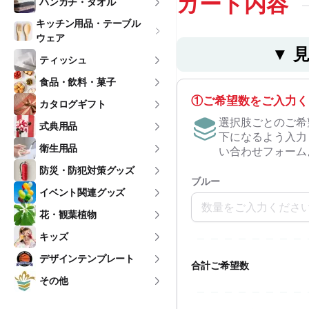
カート内容
ハンカチ・タオル
キッチン用品・テーブル
ウェア
▼ 
ティッシュ
食品・飲料・菓子
①ご希望数をご入力く
カタログギフト
選択肢ごとのご希
式典用品
下になるよう入力
衛生用品
い合わせフォーム
防災・防犯対策グッズ
ブルー
イベント関連グッズ
花・観葉植物
キッズ
デザインテンプレート
合計ご希望数
その他