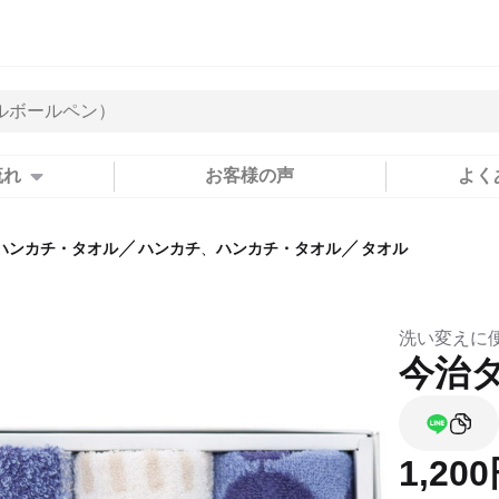
流れ
お客様の声
よく
／
／
ハンカチ・タオル
ハンカチ
、
ハンカチ・タオル
タオル
洗い変えに
今治
1,20