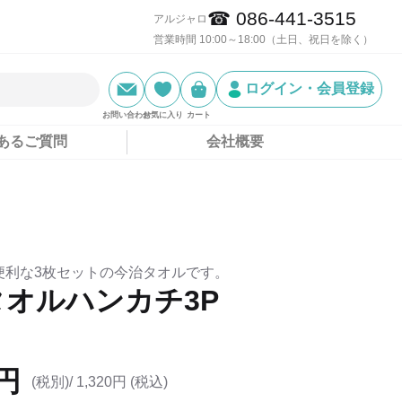
☎ 086-441-3515
アルジャロ
営業時間 10:00～18:00（土日、祝日を除く）
ログイン・会員登録
お問い合わせ
お気に入り
カート
あるご質問
会社概要
便利な3枚セットの今治タオルです。
タオルハンカチ3P
0円
(税別)/
1,320円 (税込)