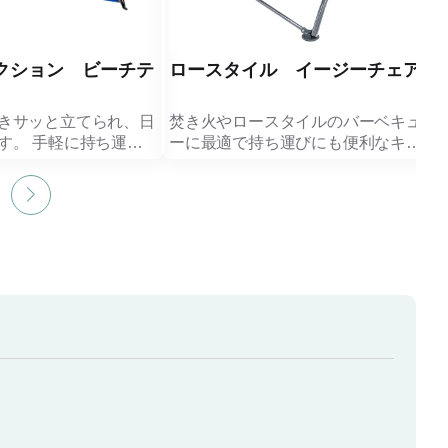
クション ビーチテ
ロースタイル イージーチェア
きサッと立てられ、日
焚き火やロースタイルのバーベキュ
す。 手軽に持ち運
ーに最適で持ち運びにも便利なキャ
時の休憩場所にもなり
リーバッグ付のローチェアです。
V）熱中症対策としてや
※耐荷重:約80㎏ 近年のアウトド
に立つ商品です。
アブームにより、ノベルティや記念
都合により、パッケー
品の商材としても大きく注目されて
内容が変更になる場合
いるアウトドア用品です。
す。
ださい。