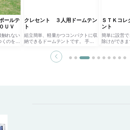
ポールテ
クレセント ３人用ドームテン
ＳＴＫコレ
０ＵＶ
ト
ント
接触れない
組立簡単、軽量かつコンパクトに収
簡単に設営で
つくのを防
納できるドームテントです。 手軽
除けができま
優れたポ
に持ち運べ、日除けができ、もしも
べ、もしもの
収納･持ち
の時の休憩場所にもなります。
ます。 （U
付き、日除
(UV)熱中症対策としてやレジャーの
レジャーの役
休憩場所に
役に立つ商品です。
※メーカーの
ジデザインや
やレジャ
※メーカーの都合により、パッケー
がございま
ジデザインや内容が変更になる場合
予めご了承く
がございます。
、パッケー
予めご了承ください。
になる場合