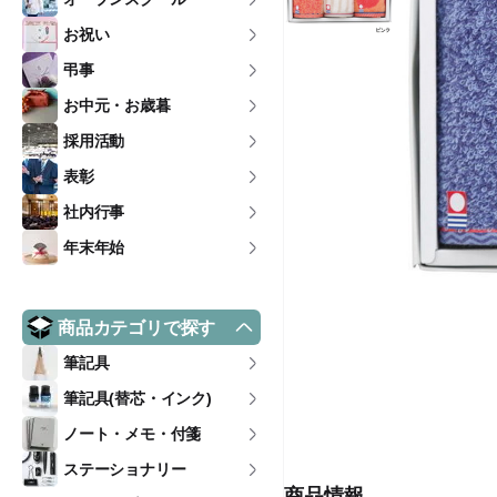
お祝い
弔事
お中元・お歳暮
採用活動
表彰
社内行事
年末年始
商品カテゴリで探す
筆記具
筆記具(替芯・インク)
ノート・メモ・付箋
ステーショナリー
商品情報