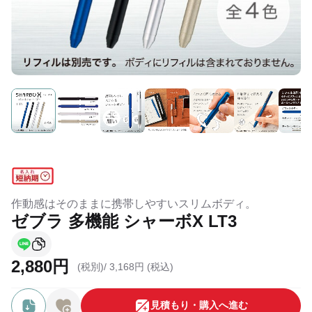
作動感はそのままに携帯しやすいスリムボディ。
ゼブラ 多機能 シャーボX LT3
2,880円
(税別)/
3,168円 (税込)
⾒積もり・購⼊へ進む