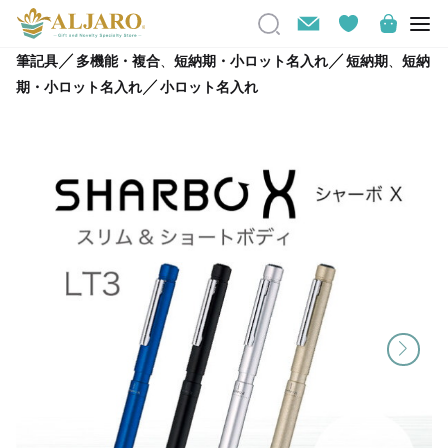
／
／
筆記具
多機能・複合
、
短納期・小ロット名入れ
短納期
、
短納
／
期・小ロット名入れ
小ロット名入れ