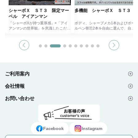
５
シャーボＸ ＳＴ３ 限定マー
多機能 シャーボＸ ＳＴ３
ベル アイアンマン
。
「シャーボXが持つ重厚感」×「アイ
ボディ、シャープメカ1本およびボー
す
アンマンの世界観」を意識したこだわ
ルペン替芯2本を自由に選んで、自分
り抜いた塗装とマークデザインのシャ
仕様のオリジナルの1本を作ることが
ボー
ーボＸです。
できます。
（シャープ部機構・ボールペン替芯は
しっくりとした回転の作動感や、ガタ
含まれておりません）
でも
つきのない高い剛性、厚手の手帳にも
しっくりとした回転の作動感や、ガタ
って
はさみやすいバネ性のあるクリップな
つきのない高い剛性、厚手の手帳にも
ど、感性品質と合理性を追求し、創造
はさみやすいバネのようなクリップな
載！
する力を高めた仕様になっていま
ど、感性品質と合理性を追求し、創造
ご利用案内
、高
す。
する力を高めた仕様になっていま
す。
会社情報
祝
※こちらは＜＜リフィル付き＞＞とな
潤滑油が絶妙な回し心地を実現してい
はじめての方へ
で
ります。
るのもシャーボＸの特徴のひとつで
（シャープ部0.5㎜+エマルジョン
す。
お問い合わせ
会社概要
ご注文の流れ
0.5㎜黒/赤）
※１１本以上ご注文の場合はお問い合
ご注文の際は商品画像「ご注文方法」
わせフォームより
「お名入れ書体」をご覧ください。
よくあるご質問
プライバシーポリシー
デザイン入稿データについて
お問い合わせください。
本体にリフィルは含まれておりませ
お問い合わせフォーム
ご利用規約
ギフト・ノベルティ納入事例
ん。（リフィル別売）
Facebook
Instagram
①シャープ部機構を１点お選びくだ