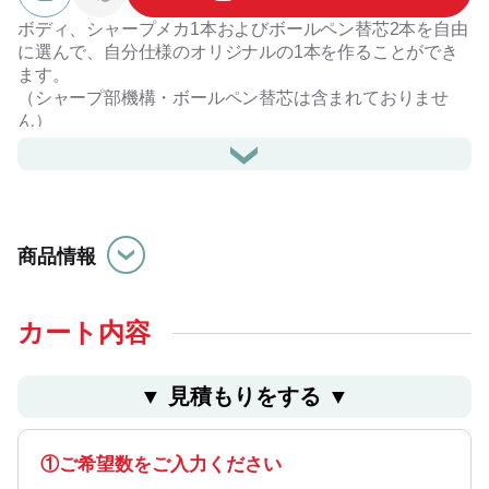
ボディ、シャープメカ1本およびボールペン替芯2本を自由
に選んで、自分仕様のオリジナルの1本を作ることができ
ます。
（シャープ部機構・ボールペン替芯は含まれておりませ
ん）
しっくりとした回転の作動感や、ガタつきのない高い剛
性、厚手の手帳にもはさみやすいバネのようなクリップな
ど、感性品質と合理性を追求し、創造する力を高めた仕様
になっています。
潤滑油が絶妙な回し心地を実現しているのもシャーボＸの
商品情報
特徴のひとつです。
ご注文の際は商品画像「ご注文方法」「お名入れ書体」を
ご覧ください。
カート内容
本体にリフィルは含まれておりません。（リフィル別売）
▼ ⾒積もりをする ▼
①シャープ部機構を１点お選びください
②ボールペン替えを２本お選びください
①ご希望数をご入力ください
リフィルをお求めの方はこちら