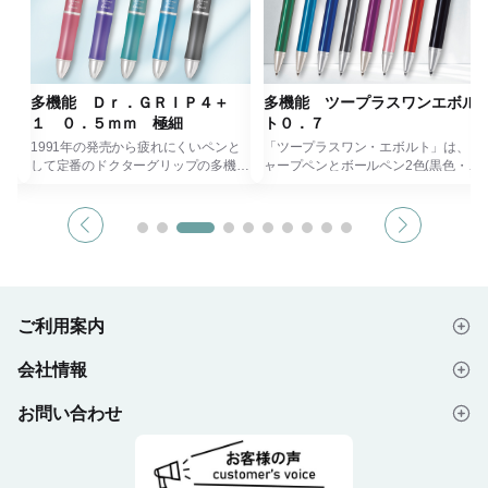
多機能 Ｄｒ．ＧＲＩＰ４＋
多機能 ツープラスワンエボル
１ ０．５ｍｍ 極細
ト０．７
と
1991年の発売から疲れにくいペンと
「ツープラスワン・エボルト」は、シ
多機
して定番のドクターグリップの多機能
ャープペンとボールペン2色(黒色・赤
ペンです。 ミーティングなどの時に
色)を搭載した、便利でおしゃれな回
ペ
黒・赤・青・緑の4色油性ボールペン
転式多機能ペンです。
が一
で色分けして書き込めば、内容が一目
アルマイト加工を施したアルミボディ
で分かりやすくなります。 シャープ
が美しく輝き、あなたの手元を美しく
で聞
ペンは後で消しゴムで消せるので、聞
飾ります。
こと
いたこと、考えたことをためらうこと
なめらかで濃い筆跡の「アクロイン
なく書き込めます。 0.5mm（極細）
キ」を採用しており書き心地も抜
けの
のボールペンと0.5mmのシャープペン
群。
ご利用案内
シルの機構を搭載したモデルとなりま
またスマートなフォルムはビジネスユ
上の
す。 ノベルティ・贈答品・記念品に
ースにもオススメです。
会社情報
オススメです。
普段使いから大切な人へのちょっとし
はじめての方へ
たプレゼントなど幅広くお使いいただ
けます。
お問い合わせ
会社概要
ご注文の流れ
よくあるご質問
プライバシーポリシー
デザイン入稿データについて