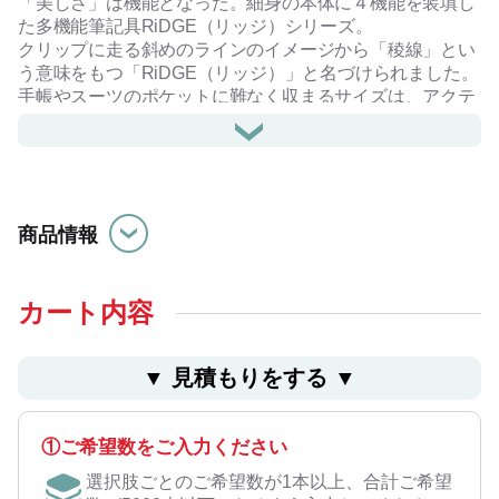
「美しさ」は機能となった。細身の本体に４機能を装填し
た多機能筆記具RiDGE（リッジ）シリーズ。
クリップに走る斜めのラインのイメージから「稜線」とい
う意味をもつ「RiDGE（リッジ）」と名づけられました。
手帳やスーツのポケットに難なく収まるサイズは、アクテ
ィブなビジネスパーソンの強い味方です。
ボールペン３色（黒・赤・青）、シャープペンシルを細身
のボディに搭載し、スマートに持ち歩くことができます。
商品情報
カート内容
▼ ⾒積もりをする ▼
①ご希望数をご入力ください
選択肢ごとのご希望数が1本以上、合計ご希望