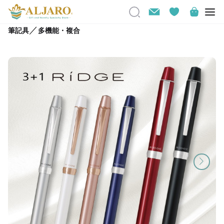
／
筆記具
多機能・複合