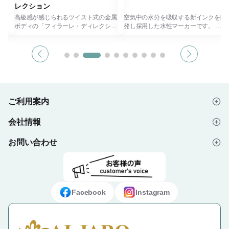
レクション
かい
高級感が感じられるツイスト式の金属
空気中の水分を吸収する新インクを開
くい
ボディの「フィラーレ・ディレクショ
発し採用した水性マーカーです。
ン」。 商品名はイタリア語で「紡
湿度の変化によって、水分の吸収と蒸
細か
ぐ」という意味のブランド名フィラー
発を繰り返し、適度な状態に保つの
、従
レに、「方向を指し示す、指示する」
で、ペン先が乾きません。(※)
てし
という意味のディレクションを加えた
すぐに使える便利なノック式なので、
があ
名前が由来です。 従来のサインペン
ペンの持ち替えもラクラクです。
は、ボディがプラスチック素材のもの
イラスト描きや、教科ごとに色分けし
ま
が多かった中で、今回は金属素材を使
た勉強ノートなどに活躍します。
ーフ
用しビジネスシーンでスマートに使え
36色の多彩なカラーバリエーション
ご利用案内
。
る高級感のあるデザインとなっていま
で、スタンダードカラー、ライトカラ
ても
す。 伝えるポイントを指し示す時に
ー、ダークカラーがそれぞれ12色ず
会社情報
」に
握りやすい軸の太さにし、指すところ
つです。
はじめての方へ
るノ
が目立つように先端を金色にしていま
また、別の色同士を重ね塗りしてもに
心配
す。 インクは空気中の水分を吸収し
じまないインクなので、他の色と混ざ
お問い合わせ
会社概要
ご注文の流れ
がで
キャップがなくても乾かない、ゼブラ
らずキレイに塗れ、ペン先も汚れにく
独自のインクを採用、ペンの軸をひね
い優れものです。
ペ
ってペン先を出すツイスト式でキャッ
ホワイト軸には、名入れ印刷も可能で
よくあるご質問
プライバシーポリシー
デザイン入稿データについて
ず
プを開け閉めする手間がありません。
す。
お問い合わせフォーム
ご利用規約
ギフト・ノベルティ納入事例
※メーカー試験：気温20℃、湿度
Facebook
Instagram
60％の条件下でかすれなし（ペン先
収納状態で52週）使用後は必ずペン
特定商取引法に基づく表示
先を収納。