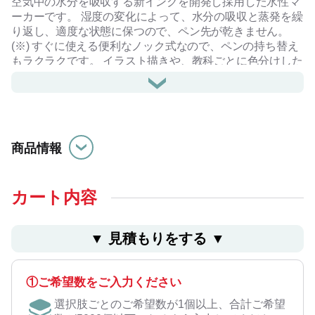
空気中の水分を吸収する新インクを開発し採用した水性マ
ーカーです。 湿度の変化によって、水分の吸収と蒸発を繰
り返し、適度な状態に保つので、ペン先が乾きません。
(※) すぐに使える便利なノック式なので、ペンの持ち替え
もラクラクです。 イラスト描きや、教科ごとに色分けした
勉強ノートなどに活躍します。
また、別の色同士を重ね塗りしてもにじまないインクなの
で、他の色と混ざらずキレイに塗れ、ペン先も汚れにくい
優れものです。
ホワイト軸には、名入れ印刷も可能です。
商品情報
※メーカー試験：気温20℃、湿度60％の条件下でかすれな
し（ペン先収納状態で52週）使用後は必ずペン先を収納。
カート内容
▼ ⾒積もりをする ▼
①ご希望数をご入力ください
選択肢ごとのご希望数が1個以上、合計ご希望