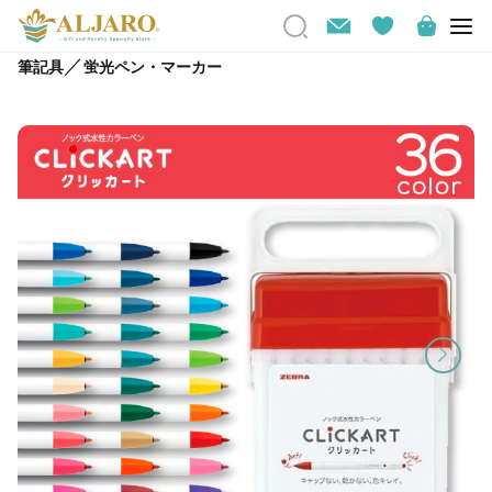
／
筆記具
蛍光ペン・マーカー