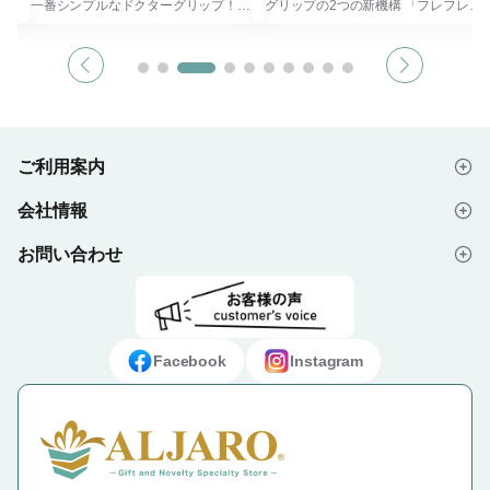
す。
一番シンプルなドクターグリップ！
グリップの2つの新機構 「フレフレロ
イン
ボディカラーは、シンプルでかわいら
ック」機構 移動中の衝撃などで、フ
クリ
しいリラクシングカラーとなっていま
レフレ機構により芯が出てしまうこと
す。 ●首・肩・腕にやさしい ずっと書
を防止する「フレフレロック」機構で
ンプ
きつづけていると、手が疲れる、しび
す。 グリップ部分を回すことで「フ
れる、肩がこる。 そんな悩みと別れ
レフレロック」のオン・オフの切り替
記
るために生まれたのがドクターグリッ
えができます。 ロックをオンにした
気
プ。 人間工学に基づき、無理なく握
ままでも、ノックでの芯の繰り出しは
プ」
れる軸径を採用。 筆記時に肩や腕に
可能！ 携帯時にペンケース内やバッ
ご利用案内
。
かかる筋肉への負担を軽減します。 ●
グの中が芯で汚れることを防ぎます。
。一
新開発ソフトグリップ 外側を内側よ
静音設計 従来品と比べ、芯の繰り出
会社情報
す！
りも高硬度とした二重構造にすること
しにおけるノック音とフレフレ操作音
はじめての方へ
で、 適度な柔らかさを保ちながら
をそれぞれ約50%低減した静音設計で
も、安定感のある握りが可能です。
す。 ノック音は部品の形状を見直す
お問い合わせ
会社概要
ご注文の流れ
また、表面 のさらっとした手触りも
ことで、フレフレ機構の音は、ボディ
特長です。 ●フレフレ機構搭載 パイロ
内部のスプリングの強度を調整するこ
ット独自のフレフレメカを搭載。 振
とで部品同士の接触を抑え、操作音の
よくあるご質問
プライバシーポリシー
デザイン入稿データについて
るだけで芯が出るので持ち替えること
低減を実現しました。
なくノンストップ筆記が可能です。
お問い合わせフォーム
ご利用規約
ギフト・ノベルティ納入事例
Facebook
Instagram
特定商取引法に基づく表示