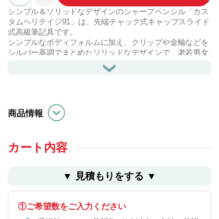
シンプル＆ソリッドなデザインのシャープペンシル「カス
タムヘリテイジ91」は、先端チャック式キャップスライド
式高級筆記具です。
シンプルなボディフォルムに加え、クリップや金輪などを
シルバー基調でまとめたソリッドなデザインで、老若男女
問わず愛される１本です。
ヘッド部分はフラットな作りで、スタイリッシュさも兼ね
備えています。
ボディ軸部分には名入れも可能なので、入学祝いや卒業祝
い、お誕生日プレゼントなどのギフトとしても人気のシャ
商品情報
ープペンシルです。
※お名入れ注文方法は、商品画像をご覧ください。
カート内容
▼ ⾒積もりをする ▼
①ご希望数をご入力ください