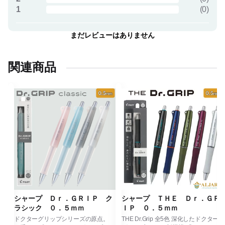
1
(
0
)
まだレビューはありません
関連商品
ク
シャープ Ｄｒ．ＧＲＩＰ ク
シャープ ＴＨＥ Ｄｒ．ＧＲ
ラシック ０．５ｍｍ
ＩＰ ０．５ｍｍ
生に
ドクターグリップシリーズの原点。
THE Dr.Grip 全5色 深化したドクター