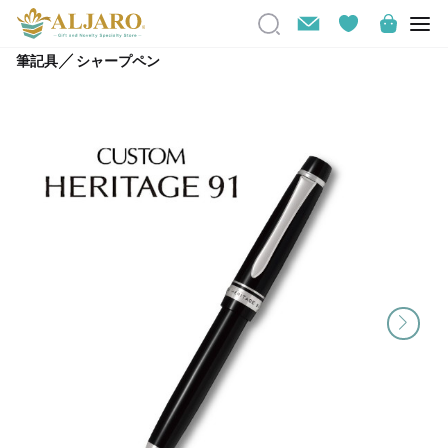
／
筆記具
シャープペン