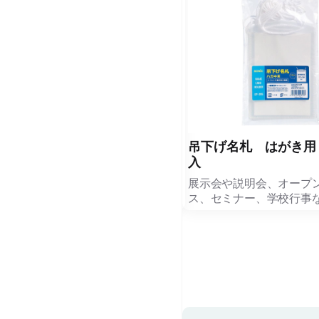
中紙入 吊り下げ名札 １０枚
吊下げ名札 はがき用
入
入
中紙入 吊下げ名札 10枚入（品番
展示会や説明会、オープ
GP-638）は、展示会やセミナー、
ス、セミナー、学校行事
イベント会場でそのまま配布・使用
するハガキサイズ対応の
できるPVC製名札と、中紙
です。
（105×95mm）がセットになったお
得パックです。
100×148mm（ハガキサ
紙をそのままセットでき
PP製の紐（約1m・φ3mm）にはPS
加者証やスタッフ証、案
製の調整パーツを備え、首掛け・吊
プログラムなどを見やす
下げの長さをワンタッチで自在に調
ます。