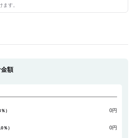
けます。
計金額
0円
8％）
0円
10％）