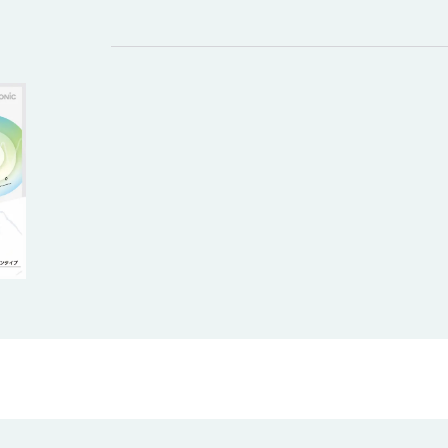
、イベント
の簡単装着。
やわらかシリ
す。
5色のカラーバリエーションでグル
きだから、い
ープ分けや役割ごとの識別がひと目
ます。
製で視認
で可能です。
カラーはブラ
ン製スト
ー・ピンクの
まますぐに
〈特長〉
気分に合わせ
・大容量50枚入：1袋50枚入りで、
示会や企業
少人数から大規模イベントまで対応
〈特長〉
学園祭、受
・無地タイプ（印刷済みネームカー
・遮音レベル
人数での利
ド別売）：必要に応じて自由に名入
残しつつ不要
れ・デザインが可能
・暗記学習に
・5色展開：白／赤／青／黄／緑の
声だけがしっ
カラフルラインナップでグループ分
をサポート
者証・スタ
けに便利
・3サイズイ
・吊下げ式ネックストラップ（約
φ10.8mm／
学校説明会
100cm）：取り付け簡単、着脱もス
φ13mm）
演会
ムーズ
・シリコン製
・丈夫なPP（不織布）表示面：軽
46×30×20m
施設見学
量で破れにくく、繰り返し使用OK
・かわいい4
体のイベン
（SP-8872
8872-BE）、