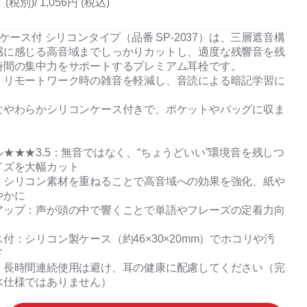
(税別)/
1,056円 (税込)
 ケース付 シリコンタイプ（品番 SP-2037）は、三層遮音構
感に感じる高音域までしっかりカットし、適度な残響音を残
時間の集中力をサポートするプレミアム耳栓です。
、リモートワーク時の雑音を軽減し、音読による暗記学習に
なやわらかシリコンケース付きで、ポケットやバッグに収ま
★★★3.5：無音ではなく、“ちょうどいい”環境音を残しつ
イズを大幅カット
：シリコン素材を重ねることで高音域への効果を強化、紙や
やかに
アップ：声が頭の中で響くことで単語やフレーズの定着力向
付：シリコン製ケース（約46×30×20mm）でホコリや汚
ド
：長時間連続使用は避け、耳の健康に配慮してください（完
水仕様ではありません）