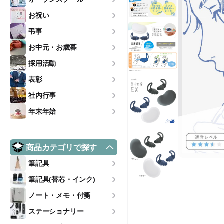
お祝い
弔事
お中元・お歳暮
採用活動
表彰
社内行事
年末年始
商品カテゴリで探す
筆記具
筆記具(替芯・インク)
ノート・メモ・付箋
ステーショナリー