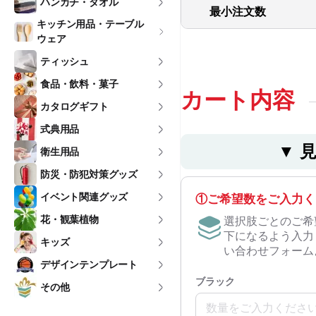
ハンカチ・タオル
最小注文数
キッチン用品・テーブル
ウェア
ティッシュ
食品・飲料・菓子
カート内容
カタログギフト
式典用品
▼ 
衛生用品
防災・防犯対策グッズ
イベント関連グッズ
①ご希望数をご入力く
花・観葉植物
選択肢ごとのご希
下になるよう入力
キッズ
い合わせフォーム
デザインテンプレート
ブラック
その他