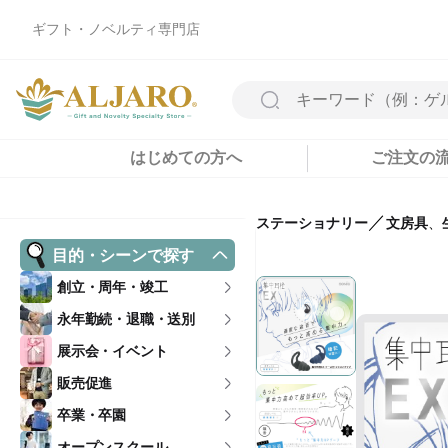
ギフト・ノベルティ専門店
はじめての方へ
ご注文の
／
ステーショナリー
文房具
、
目的・シーンで探す
創立・周年・竣工
永年勤続・退職・送別
展示会・イベント
販売促進
卒業・卒園
オープンスクール