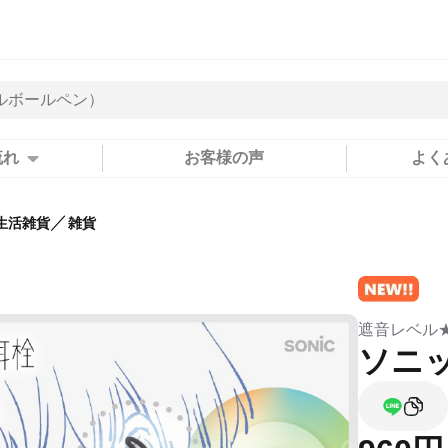
流れ
お客様の声
よく
／
生活雑貨
雑貨
遮音レベル★
ソニッ