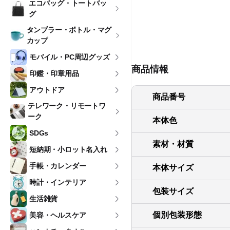
エコバッグ・トートバッ
グ
タンブラー・ボトル・マグ
カップ
モバイル・PC周辺グッズ
商品情報
印鑑・印章用品
アウトドア
商品番号
テレワーク・リモートワ
ーク
本体色
SDGs
素材・材質
短納期・小ロット名入れ
手帳・カレンダー
本体サイズ
時計・インテリア
包装サイズ
生活雑貨
個別包装形態
美容・ヘルスケア