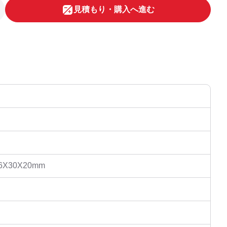
⾒積もり・購⼊へ進む
X30X20mm