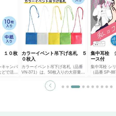
 １０枚
カラーイベント吊下げ名札 ５
集中耳栓 
０枚入
ース付
ンキャンパ
カラーイベント吊下げ名札（品番
集中耳栓 シ
などで活躍
VN-371）は、50枚入りの大容量パ
（品番 SP-
吊下げ名札
ックでイベントやセミナー、社員研
間を絶妙にコ
修などの名札管理に最適な吊下げタ
ベル★★のシ
イプ名札です。
フェや図書館
イズ）の中
PP（不織布）製の表示面は無地仕
生活音をほど
るため、参
様のため、お手持ちの用紙に印刷し
声だけがクリ
内カード、
たネームカードやプラカードを差し
で、勉強の暗
く表示でき
込んでご使用いただけます。
イヤーピース
ナイロン紐付きで首からかけるだけ
展開で、耳穴