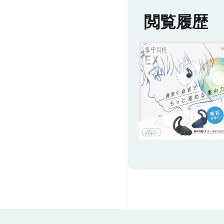
節可能。
名札の差し替えも簡単で
閲覧履歴
表示面内寸は100×75mmで、名刺サ
ごとの運用もスムーズで
イズの案内カードや参加証を簡単に
差し替えられます。
表示面は透明度の高いPP
1袋10枚入り、5袋/箱、50袋/梱包の
性に優れ、約1mのナイロ
ロット対応で、大量調達にも最適。
ラップ付きなので、その
使用できます。
企業ロゴやイベントタイトルを印刷
1袋10枚入りのため、展
した中紙を入れれば、オリジナルノ
イベント、学校説明会、
ベルティや運営備品としても活躍し
付業務など、まとまった
ます。
用にも最適です。
■おすすめの利用シーン
・展示会・商談会の来場
ッフ証
・オープンキャンパス・
・セミナー・研修会・講
・学園祭・地域イベント
・企業受付・工場見学・
・PTA・自治体・各種団
ト運営など