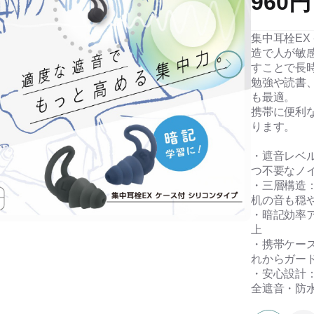
960円
集中耳栓EX
造で人が敏
すことで長
勉強や読書
も最適。
携帯に便利
ります。
・遮音レベル
つ不要なノ
・三層構造
机の音も穏
・暗記効率
上
・携帯ケース
れからガー
・安心設計
全遮音・防