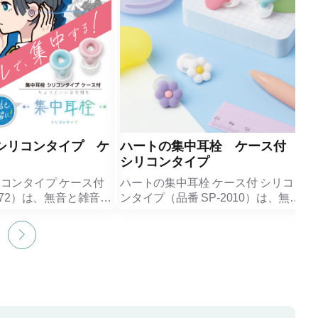
シリコンタイプ ケ
ハートの集中耳栓 ケース付
シリコンタイプ
リコンタイプ ケース付
ハートの集中耳栓 ケース付 シリコ
8872）は、無音と雑音の
ンタイプ（品番 SP-2010）は、無音
ントロールする遮音レ
でも雑音でもない“ちょうどいい”遮
リコン製耳栓です。カ
音レベル★★で周囲のざわめきを抑
、リモートワーク中の
え、勉強や作業の集中ゾーンをサポ
よく抑えつつ、自分の
ートするシリコン製耳栓です。
アに頭の中で響くの
ハートモチーフのかわいいデザイン
記学習にもオススメ。
と、やわらかシリコンケース付きで
はS・M・Lの３サイズ
携帯にも便利。
にぴったりフィット。
イヤーピースはS・M・Lの３サイズ