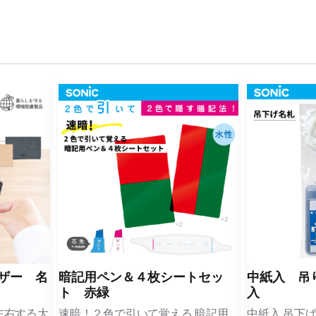
ザー 名
暗記用ペン＆４枚シートセッ
中紙入 吊
ト 赤緑
入
左右する大
速暗！２色で引いて覚える 暗記用
中紙入 吊下げ