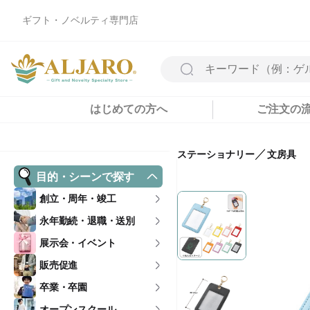
ギフト・ノベルティ専門店
はじめての方へ
ご注文の
／
ステーショナリー
文房具
目的・シーンで探す
創立・周年・竣工
永年勤続・退職・送別
展示会・イベント
販売促進
卒業・卒園
オープンスクール