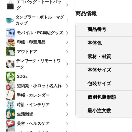
エコバッグ・トートバッ
グ
商品情報
タンブラー・ボトル・マグ
カップ
商品番号
モバイル・PC周辺グッズ
印鑑・印章用品
本体色
アウトドア
素材・材質
テレワーク・リモートワ
ーク
本体サイズ
SDGs
包装サイズ
短納期・小ロット名入れ
手帳・カレンダー
個別包装形態
時計・インテリア
最小注文数
生活雑貨
美容・ヘルスケア