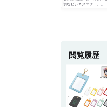
べる「クルレ スリムペンケー
切なビジネスマナー。
ス」。
クルレ 名刺ケースは、取
すさと上質なデザインを
軽量かつスリムな設計で、バッグの
スムーズで美しい名刺交
中でも場所を取らず、通勤・通学か
トします。
ら出張、旅行まで幅広いシーンで活
躍します。
本体には落ち着いた質感
必要な筆記具だけを厳選して持ち歩
再生複合材を採用し、シ
きたい方にぴったりの、機能性とデ
練されたデザインは、営
ザイン性を兼ね備えたペンケースで
打ち合わせなど幅広いビ
閲覧履歴
す。
ンに自然に馴染みます。
開口部には、大きく開いて中身が見
最大の特長は、名刺をス
やすいL字ファスナーを採用。
り出せるフラップ構造。
ペンやシャープペンシル、マーカー
フラップの内側まで指が
などをスムーズに出し入れでき、使
るため、必要な名刺をサ
いたい筆記具をすぐに取り出せま
せ、慌ただしい場面でも
す。
所作を実現します。
細身ながら必要な筆記具をしっかり
また、約30枚の名刺を収
収納できるため、デスクワークはも
め、外回りや展示会、イ
ちろん、会議や外出先でのメモ、学
名刺交換の機会が多い日