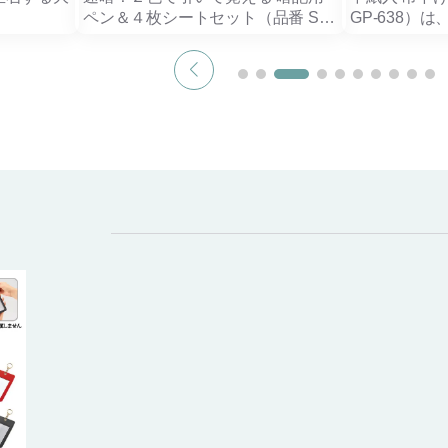
ペン＆４枚シートセット（品番 SP-
GP-638）
り出しや
8925）は、ピンク→ブルーの２色
イベント会場
兼ね備え、
マーカーと、赤・緑各２枚ずつの暗
できるPVC
換をサポー
記シートで“引く→隠す→思い出
（105×95
す”を反復する新しい暗記ツール。
得パックです
従来の緑ペン＋赤シートでは難しか
の皮革繊維
った連続語句の暗記も、２色使い分
PP製の紐（約
ンプルで洗
けで流れごと覚えられます。
製の調整パー
業や商談、
文章や用語、英単語⇔意味の両面マ
下げの長さを
ジネスシー
ークに最適。マーカーは水性なの
節可能。
で、にじみにくく裏写りを防ぎ、文
表示面内寸は1
字が読みやすいブルー＆ピンクを採
イズの案内カ
ムーズに取
用。
差し替えられ
1袋10枚入り
しっかり入
〈使い方〉
ロット対応で
ッと取り出
覚えたい語句にピンク→ブルー→ピ
スマートな
ンク…と交互にマーカーで下線を引
企業ロゴやイ
く
した中紙を入
納できるた
暗記用シート（赤）を重ね、ブルー
ベルティや運
ベントなど
下線の語句を隠す
ます。
でも安心で
暗記用シート（緑）を重ね、ピンク