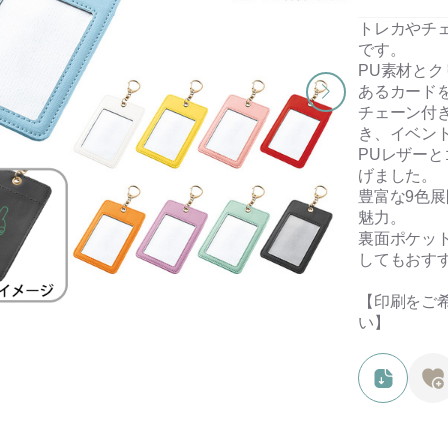
トレカやチ
です。
PU素材と
あるカード
チェーン付
き、イベン
PUレザー
げました。
豊富な9色
魅力。
裏面ポケッ
してもおす
【印刷をご
い】