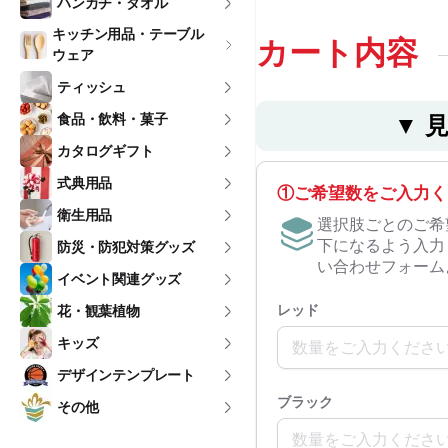
ハンカチ・タオル
キッチン用品・テーブル
カート内容
ウェア
ティッシュ
食品・飲料・菓子
▼ 
カタログギフト
式典用品
①ご希望数をご入力く
衛生用品
選択肢ごとのご希
下になるよう入力
防災・防犯対策グッズ
い合わせフォーム
イベント関連グッズ
レッド
花・観葉植物
キッズ
デザインテンプレート
ブラック
その他