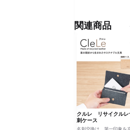
関連商品
クルレ リサイクルレザー ス
クルレ リサイクルレ
リムペンケース
刺ケース
毎日使う筆記具をスマートに持ち運
名刺交換は、第一印象を