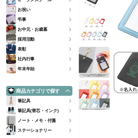
お祝い
弔事
お中元・お歳暮
採用活動
表彰
社内行事
年末年始
商品カテゴリで探す
筆記具
筆記具(替芯・インク)
ノート・メモ・付箋
ステーショナリー