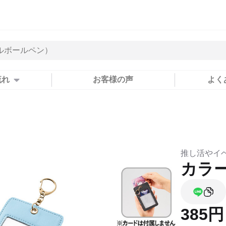
流れ
お客様の声
よく
推し活やイ
カラ
385円