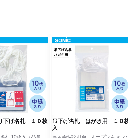
り下げ名札 １０枚
吊下げ名札 はがき用 １０枚
入
名札 10枚入（品番
展示会や説明会、オープンキャンパ