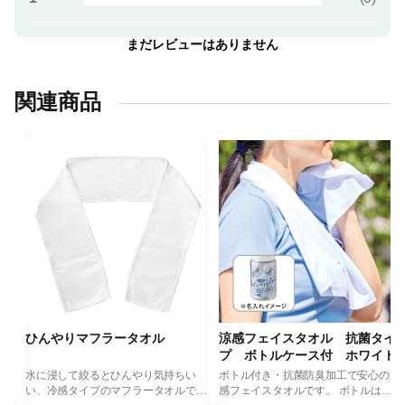
まだレビューはありません
関連商品
ト
ひんやりマフラータオル
涼感フェイスタオル 抗菌タイ
プ ボトルケース付 ホワイト
カバ
水に浸して絞るとひんやり気持ちい
ボトル付き・抗菌防臭加工で安心の涼
き
い、冷感タイプのマフラータオルで
感フェイスタオルです。 ボトルはす