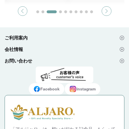
す。 長さがあるため、首にかけるだ
っきりとコンパクトなサイズ感で、本
％と
けでなくマフラーのように結ぶことも
体に溝がないため、広い範囲に印刷す
夏の
できます。 夏場のスポーツ観戦や屋
ることができます。 カラビナ付きな
外イベント、アウトドアなどのシーン
のでリュックなどお好きな場所に引っ
もズ
で、あると便利なアイテムです。 タ
掛けて持ち運べます。 涼感タオルは
ツ観
オルの端に100mm×50mmの大きさで
水に濡らすだけでひんやり感を味わう
用可
名入れできます。
ことができ、抗菌防臭加工が施されて
いるため、使用後に多少濡れたままで
ご利用案内
い季
もにおいが付きにくくなっています。
立ち
タオルにもフルカラー印刷が可能で、
会社情報
夏のイベントのノベルティや、スポー
はじめての方へ
業ノ
ツ観戦グッズなどの物販品、安全大会
ーツ
の記念品や周年記念品としてもおすす
お問い合わせ
会社概要
ご注文の流れ
す。
めの商品です。
せフ
よくあるご質問
プライバシーポリシー
デザイン入稿データについて
】
お問い合わせフォーム
ご利用規約
ギフト・ノベルティ納入事例
Facebook
Instagram
特定商取引法に基づく表示