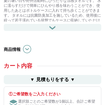
夏の暑い日や野外活動時にぴったりな涼感タオルです。 水
に濡らすだけで簡単にひんやり感を味わうことができ、使
用したあとはボトルケースに入れて持ち歩くことができま
す。 タオルには抗菌防臭加工を施しているため、使用後に
絞って若干濡れている状態でもケースに収納していただけ
ます。
またボトルはコンパクトなサイズ感ながら、広く印刷が可
能で、タオルはホワイトのみ昇華転写印刷ができ、大きく
フルカラーでデザインをのせることができます。
夏の野外フェスイベントのノベルティや、スポーツ観戦グ
商品情報
ッズなど物販品としても実用的かつオリジナリティのある
アイテムとしてご提案いただけます。
熱中症対策や、オープンスクール・オープンキャンパスに
もおすすめの商品です。
カート内容
【タオルホワイトへの名入れは、お問い合わせフォームよ
りお問い合わせください。】
▼ ⾒積もりをする ▼
#季節商品
①ご希望数をご入力ください
選択肢ごとのご希望数が1個以上、合計ご希望