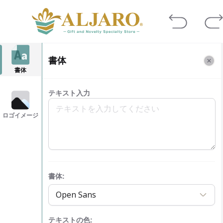
書体
書体
テキスト入力
ロゴイメージ
書体
:
Open Sans
テキストの色
: